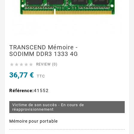
TRANSCEND Mémoire -
SODIMM DDR3 1333 4G





REVIEW (0)
36,77 €
TTC
Référence:
41552
Victime de son succès - En cours de
réapprovisionnement
Mémoire pour portable