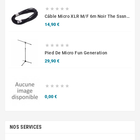





Câble Micro XLR M/F 6m Noir The Sssnake SM6BK
Prix
14,90 €





Pied De Micro Fun Generation
Prix
29,90 €





Prix
0,00 €
NOS SERVICES