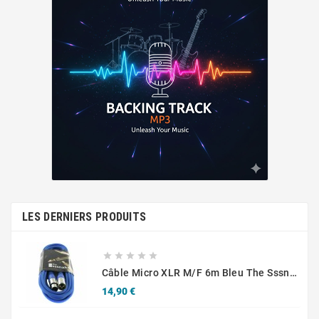
LES DERNIERS PRODUITS





Câble Micro XLR M/F 6m Bleu The Sssnake SM6BL
Prix
14,90 €