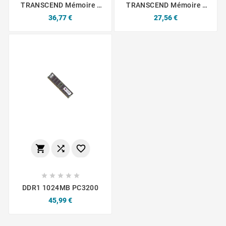
TRANSCEND Mémoire -
TRANSCEND Mémoire -
SODIMM DDR3 1333 4G
DIMM - DDR3 1333
Prix
Prix
36,77 €
27,56 €








DDR1 1024MB PC3200
Prix
45,99 €