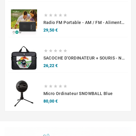





Radio FM Portable - AM / FM - Alimenté Par Pile
Prix
29,50 €





SACOCHE D'ORDINATEUR + SOURIS - Noir
Prix
26,22 €





Micro Ordinateur SNOWBALL Blue
Prix
80,00 €