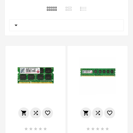
















