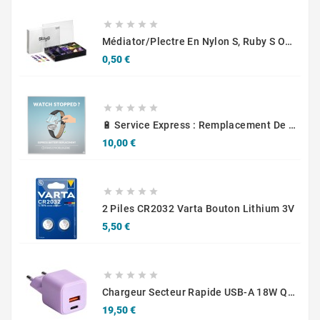





Médiator/plectre En Nylon S, Ruby S Ou Touch L - STAGG PBOX10
Prix
0,50 €





🔋 Service Express : Remplacement De Piles D'Horlogerie
Prix
10,00 €





2 Piles CR2032 Varta Bouton Lithium 3V
Prix
5,50 €





Chargeur Secteur Rapide USB-A 18W QC / USB-C 30W PD Compact GaN
Prix
19,50 €