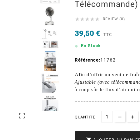
Télécommande) 





REVIEW (0)
39,50 €
TTC
En Stock
Référence:
11762
Afin d’offrir un vent de fraî
Ajustable (avec télécomman
à coup sûr le flux d’air qui 

QUANTITÉ

AJOUTER AU PANIE