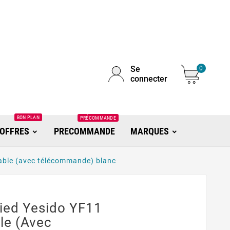
Se
0
connecter
BON PLAN
PRÉCOMMANDE
OFFRES
PRECOMMANDE
MARQUES
glable (avec télécommande) blanc
Pied Yesido YF11
ble (avec