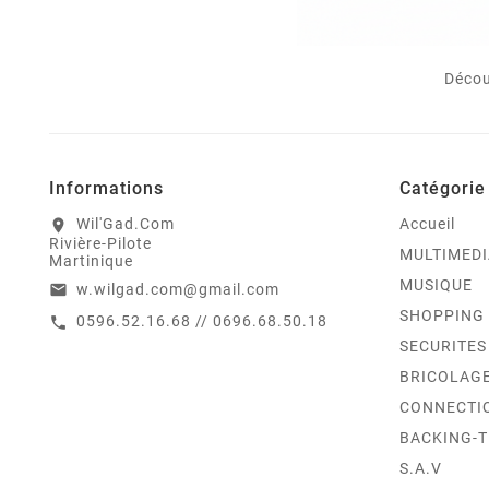
Décou
Informations
Catégorie
Wil'Gad.Com
Accueil
location_on
Rivière-Pilote
MULTIMEDI
Martinique
MUSIQUE
w.wilgad.com@gmail.com
email
SHOPPING
0596.52.16.68 // 0696.68.50.18
call
SECURITES
BRICOLAG
CONNECTI
BACKING-
S.A.V