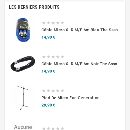
LES DERNIERS PRODUITS





Câble Micro XLR M/F 6m Bleu The Sssnake SM6BL
Prix
14,90 €





Câble Micro XLR M/F 6m Noir The Sssnake SM6BK
Prix
14,90 €





Pied De Micro Fun Generation
Prix
29,90 €




