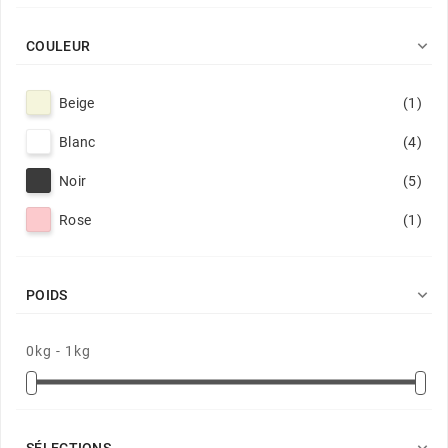

COULEUR
Beige
(1)
Blanc
(4)
Noir
(5)
Rose
(1)

POIDS
0kg - 1kg