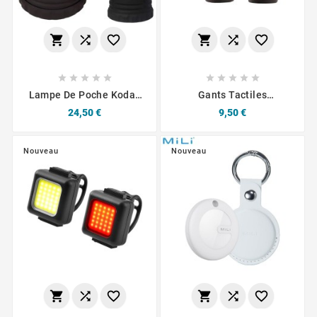
















Lampe De Poche Kodak
Gants Tactiles
Lanterne LED 400
Imperméables Et
Prix
Prix
24,50 €
9,50 €
Lumens
Antidérapants (Homme)
Noir
Nouveau
Nouveau





