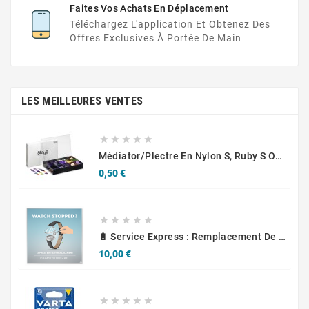
Faites Vos Achats En Déplacement
Téléchargez L'application Et Obtenez Des
Offres Exclusives À Portée De Main
LES MEILLEURES VENTES





Médiator/plectre En Nylon S, Ruby S Ou Touch L - STAGG PBOX10
Prix
0,50 €





🔋 Service Express : Remplacement De Piles D'Horlogerie
Prix
10,00 €




