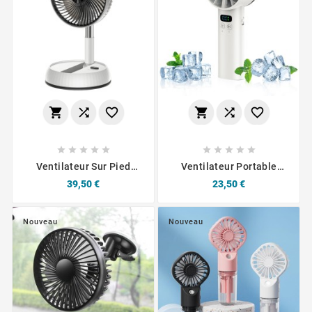
















Ventilateur Sur Pied
Ventilateur Portable
Yesido YF11 Pliable Et
Yesido YF18 Avec
Prix
Prix
39,50 €
23,50 €
Réglable (avec
Refroidissement Par Air
Télécommande) Blanc
3600 MAh Blanc
Nouveau
Nouveau