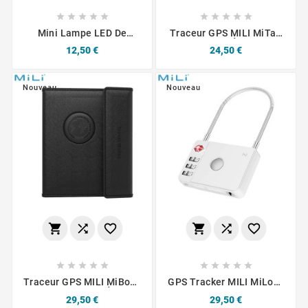










Mini Lampe LED De
Traceur GPS MILI MiTag
Sécurité (Avant/Arrière)
Android Avec Étui Blanc /
Prix
Prix
12,50 €
24,50 €
Pour Vélos & Trottinettes
Noir
Nouveau
Nouveau
















Traceur GPS MILI MiBook
GPS Tracker MILI MiLock
Travel Wallet Étui
IOS Black
Prix
Prix
29,50 €
29,50 €
Passeport Avec MiTag