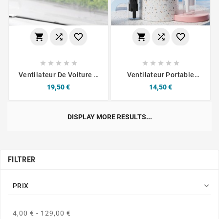
















Ventilateur De Voiture À
Ventilateur Portable
Ventouse Noir
Avec Humidificateur
Prix
Prix
19,50 €
14,50 €
Rose
DISPLAY MORE RESULTS...
FILTRER

PRIX
4,00 € - 129,00 €