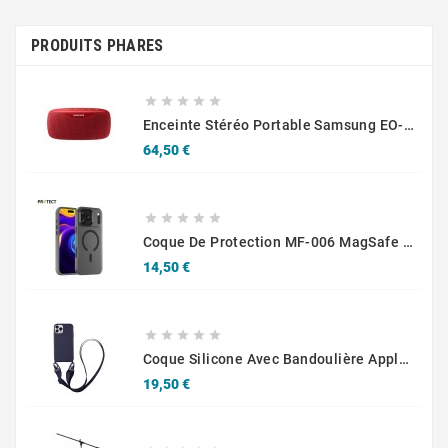
PRODUITS PHARES





Enceinte Stéréo Portable Samsung EO-SG930 Rouge
Prix
64,50 €





Coque De Protection MF-006 MagSafe PROTECT Pour Apple IPhone 17 Pro Noir
Prix
14,50 €





Coque Silicone Avec Bandoulière Apple IPhone 14 Pro Max (5) Bleu Marine
Prix
19,50 €