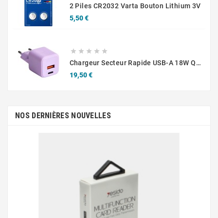
2 Piles CR2032 Varta Bouton Lithium 3V
Prix
5,50 €





Chargeur Secteur Rapide USB-A 18W QC / USB-C 30W PD Compact GaN
Prix
19,50 €
NOS DERNIÈRES NOUVELLES