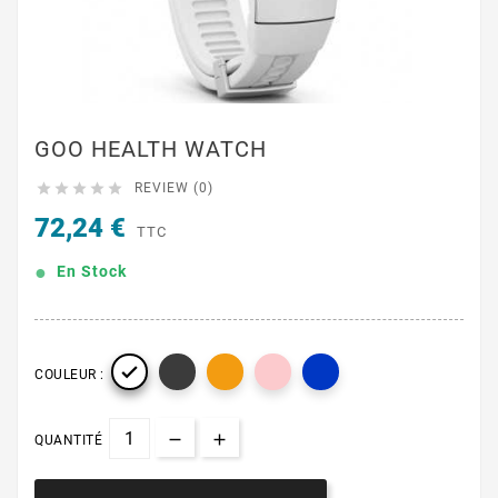
GOO HEALTH WATCH





REVIEW (0)
72,24 €
TTC
En Stock

COULEUR :
QUANTITÉ