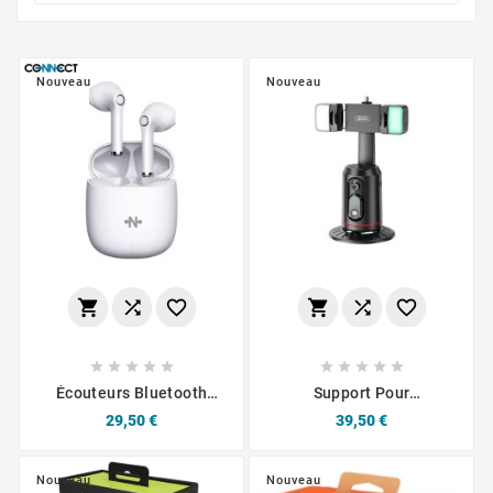
Nouveau
Nouveau
















Écouteurs Bluetooth
Support Pour
CONNECT MC-EB01 (BT
Smartphone Avec
Prix
Prix
29,50 €
39,50 €
5.3) USB-C Blanc
Éclairage De Suivi Du
Visage À 360° Et
Bluetooth XOSS16LED
Nouveau
Nouveau