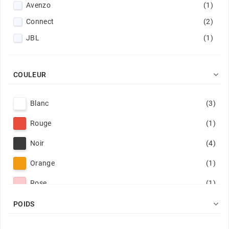
Avenzo
(1)
Connect
(2)
JBL
(1)

COULEUR
Blanc
(3)
Rouge
(1)
Noir
(4)
Orange
(1)
Rose
(1)
Bleu foncé
(2)

POIDS