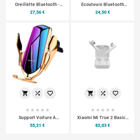
Oreillette Bluetooth -
Écouteurs Bluetooth
JABRA 2045
CONNECT MC-EB01 (BT
Prix
Prix
27,56 €
24,50 €
5.3) USB-C Noir
















Support Voiture À
Xiaomi Mi True 2 Basic -
Induction Ouverture
Blanc
Prix
Prix
55,21 €
82,03 €
Automatique Qualité
Premium