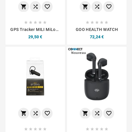
















GPS Tracker MILI MiLock
GOO HEALTH WATCH
IOS Black
Prix
Prix
29,50 €
72,24 €
Nouveau















