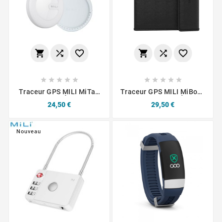
















Traceur GPS MILI MiTag
Traceur GPS MILI MiBook
Android Avec Étui Blanc /
Travel Wallet Étui
Prix
Prix
24,50 €
29,50 €
Noir
Passeport Avec MiTag
Intégrée Android Noir
Nouveau