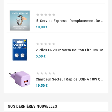





🔋 Service Express : Remplacement De Piles D'Horlogerie
Prix
10,00 €





2 Piles CR2032 Varta Bouton Lithium 3V
Prix
5,50 €





Chargeur Secteur Rapide USB-A 18W QC / USB-C 30W PD Compact GaN
Prix
19,50 €
NOS DERNIÈRES NOUVELLES