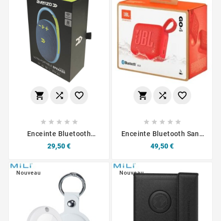
















Enceinte Bluetooth
Enceinte Bluetooth Sans
Ultraportable Avenzo AV-
Fil JBL Go 4
Prix
Prix
29,50 €
49,50 €
SP3006L - Bleu
Nouveau
Nouveau