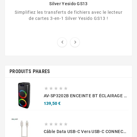
Silver Yesido GS13
Simplifiez les transferts de fichiers avec le lecteur
de cartes 3-en-1 Silver Yesido GS13 !


PRODUITS PHARES





AV-SP3202B ENCEINTE BT ÉCLAIRAGE LED 25W X1
Prix
139,50 €





Câble Data USB-C Vers USB-C CONNECT MC-CCB10 Eco-Friendly 60W (1m) Beige