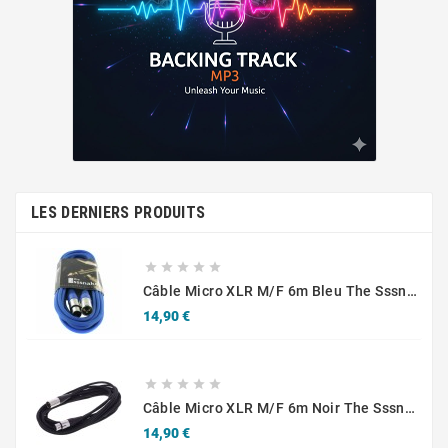
LES DERNIERS PRODUITS





Câble Micro XLR M/F 6m Bleu The Sssnake SM6BL
Prix
14,90 €





Câble Micro XLR M/F 6m Noir The Sssnake SM6BK
Prix
14,90 €