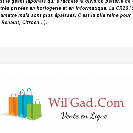
est le géant japonais qui a racheté la division batterie
très prisées en horlogerie et en informatique. La CR201
ètre mais sont plus épaisses. C'est la pile reine pour 
enault, Citroën...).