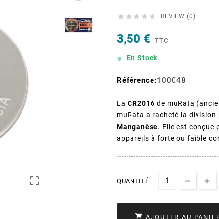





REVIEW (0)
3,50 €
TTC
En Stock
Référence:
100048
La
CR2016
de muRata (ancie
muRata a racheté la division p
Manganèse
. Elle est conçue
appareils à forte ou faible c

QUANTITÉ

AJOUTER AU PANIE