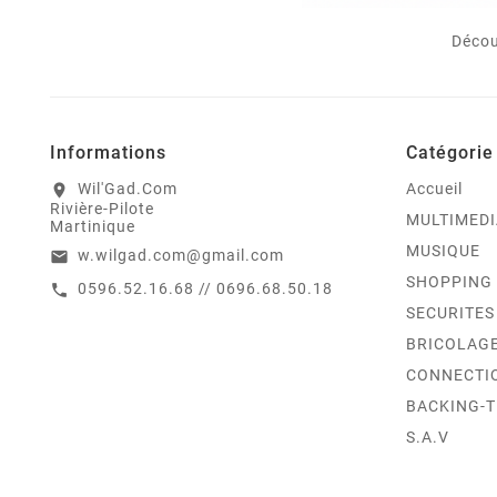
Décou
Informations
Catégorie
Wil'Gad.Com
Accueil
location_on
Rivière-Pilote
MULTIMEDI
Martinique
MUSIQUE
w.wilgad.com@gmail.com
email
SHOPPING
0596.52.16.68 // 0696.68.50.18
call
SECURITES
BRICOLAG
CONNECTI
BACKING-
S.A.V