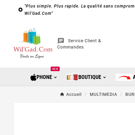
"Plus simple. Plus rapide. La qualité sans compromi

Wil'Gad.Com"
chat
Service Client &
Commandes
NEW
PHONE
BOUTIQUE
Accueil
MULTIMEDIA
BUR