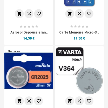
















Aérosol Dépoussiérant
Carte Mémoire Micro-SD
Haute Pression Connect -
XC 64 Go - A1 / V10 / UHS
Prix
Prix
14,50 €
19,50 €
600ml
Class 1 / Class10
Nouveau
Nouveau





