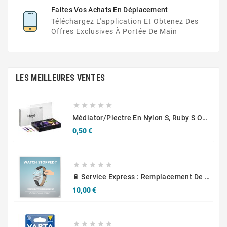
Faites Vos Achats En Déplacement
Téléchargez L'application Et Obtenez Des
Offres Exclusives À Portée De Main
LES MEILLEURES VENTES





Médiator/plectre En Nylon S, Ruby S Ou Touch L - STAGG PBOX10
Prix
0,50 €





🔋 Service Express : Remplacement De Piles D'Horlogerie
Prix
10,00 €




