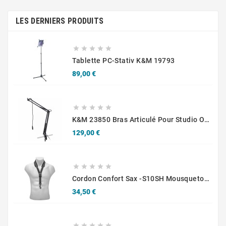
LES DERNIERS PRODUITS





Tablette PC-Stativ K&M 19793
Prix
89,00 €





K&M 23850 Bras Articulé Pour Studio Ou Radio
Prix
129,00 €





Cordon Confort Sax -S10SH Mousqueton - Adultes
Prix
34,50 €




