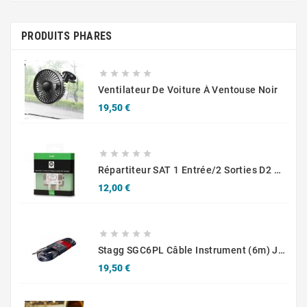
PRODUITS PHARES





Ventilateur De Voiture À Ventouse Noir
Prix
19,50 €





Répartiteur SAT 1 Entrée/2 Sorties D2 Diffusion
Prix
12,00 €





Stagg SGC6PL Câble Instrument (6m) Jack/jack Coudé Plat
Prix
19,50 €