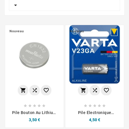

Nouveau
Nouveau
















Pile Bouton Au Lithium
Pile Électronique
3V Murata CR1632
Alcaline 12V 23A - V23GA
Prix
Prix
3,50 €
4,50 €
- VARTA