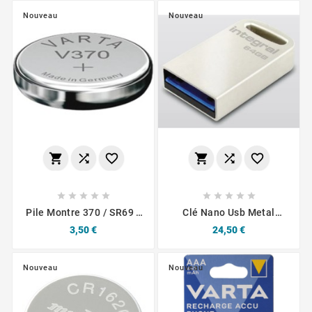
Nouveau
Nouveau
















Pile Montre 370 / SR69 /
Clé Nano Usb Metal
SR920SW / SR920 Varta
INTEGRAL MFUSION 64
Prix
Prix
3,50 €
24,50 €
GO
Nouveau
Nouveau