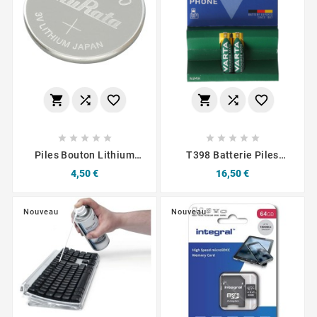
















Piles Bouton Lithium
T398 Batterie Piles
Murata 3V / CR1620
Rechargeables HR03 1,2
Prix
Prix
4,50 €
16,50 €
V 800 MAh
Nouveau
Nouveau