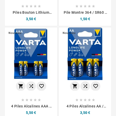










Piles Bouton Lithium
Pile Montre 364 / SR60 /
Murata 3V / CR2025 A
SR621 / SR621SW / AG1
Prix
Prix
3,50 €
1,50 €
L'unité
Varta À L'unité
Nouveau
Nouveau
















4 Piles Alcalines AAA /
4 Piles Alcalines AA /
LR03 Varta LongLife
LR6 Varta LongLife
Prix
Prix
5,50 €
3,50 €
Power
Power