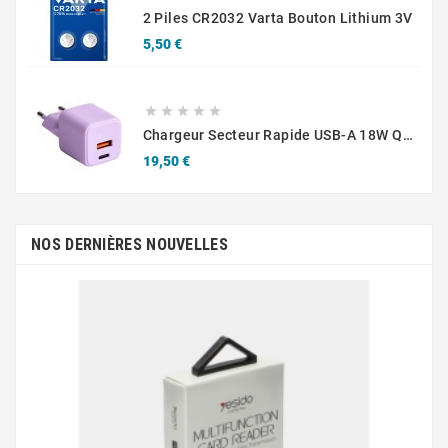
2 Piles CR2032 Varta Bouton Lithium 3V
Prix
5,50 €





Chargeur Secteur Rapide USB-A 18W QC / USB-C 30W PD Compact GaN
Prix
19,50 €
NOS DERNIÈRES NOUVELLES