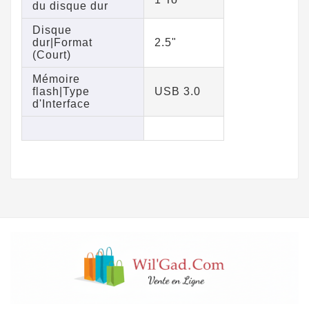
du disque dur
Disque
dur|Format
2.5"
(Court)
Mémoire
flash|Type
USB 3.0
d'Interface