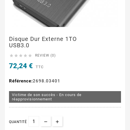
Disque Dur Externe 1TO
USB3.0





REVIEW (0)
72,24 €
TTC
Référence:
2698.03401
Victime de son succès - En cours de
réapprovisionnement
QUANTITÉ