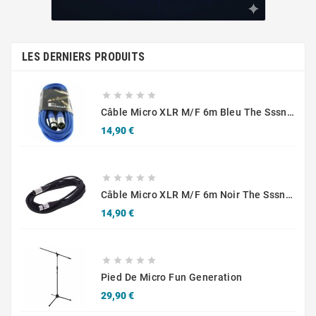
LES DERNIERS PRODUITS





Câble Micro XLR M/F 6m Bleu The Sssnake SM6BL
Prix
14,90 €





Câble Micro XLR M/F 6m Noir The Sssnake SM6BK
Prix
14,90 €





Pied De Micro Fun Generation
Prix
29,90 €