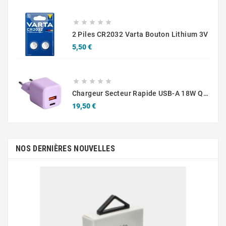





2 Piles CR2032 Varta Bouton Lithium 3V
Prix
5,50 €





Chargeur Secteur Rapide USB-A 18W QC / USB-C 30W PD Compact GaN
Prix
19,50 €
NOS DERNIÈRES NOUVELLES