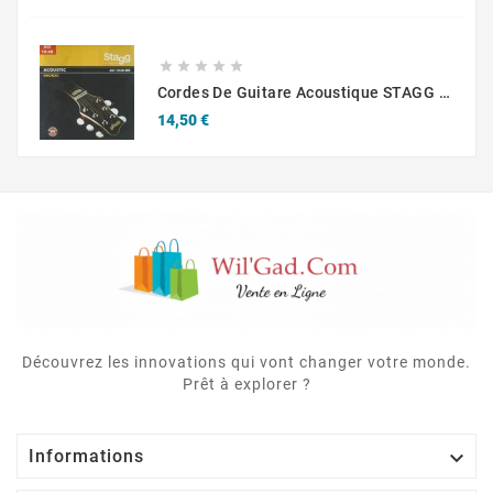





Cordes De Guitare Acoustique STAGG AC-1048-BR Bronze 10-48 Extra Light
Prix
14,50 €
Découvrez les innovations qui vont changer votre monde.
Prêt à explorer ?

Informations