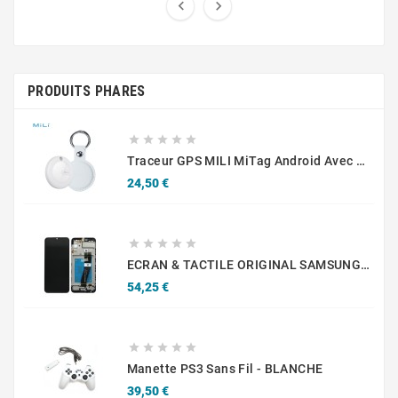


PRODUITS PHARES





Traceur GPS MILI MiTag Android Avec Étui Blanc / Noir
Prix
24,50 €





ECRAN & TACTILE ORIGINAL SAMSUNG GALAXY A02S A025G GH81-20181A NOIR
Prix
54,25 €





Manette PS3 Sans Fil - BLANCHE
Prix
39,50 €