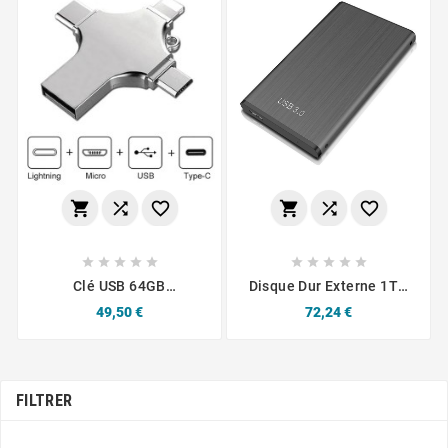
















Clé USB 64GB
Disque Dur Externe 1TO
Compatible
USB3.0
Prix
Prix
49,50 €
72,24 €
Lightning/Type-C/Micro
USB
FILTRER