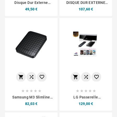
Disque Dur Externe
DISQUE DUR EXTERNE
Verbatim 320 Go
WI-FI 500GB
Prix
Prix
49,50 €
107,60 €
















Samsung M3 Slimline
LG Passerelle
Disque Dur Portable 1T
Multimédia DP1B + LG
Prix
Prix
82,03 €
129,00 €
XD5 500 Go