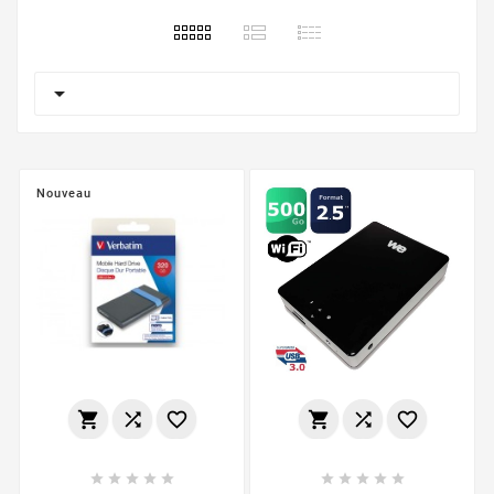

Nouveau















