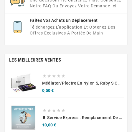
Notre FAQ Ou Envoyez Votre Demande Ici
Faites Vos Achats En Déplacement
Téléchargez L'application Et Obtenez Des
Offres Exclusives À Portée De Main
LES MEILLEURES VENTES





Médiator/plectre En Nylon S, Ruby S Ou Touch L - STAGG PBOX10
Prix
0,50 €





🔋 Service Express : Remplacement De Piles D'Horlogerie
Prix
10,00 €