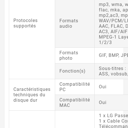
mp3, wma, w
flac, mka, ap
mp2,ac3, mp
Protocoles
Formats
WAV/PCM/L
supportés
audio
AAC, FLAC, 
AC3, AIF/AI
MPEG-1 Laye
1/2/3
Formats
GIF, BMP, JP
photo
Sous-titres 
Fonction(s)
ASS, vobsub
Compatibilité
Oui
Caractéristiques
PC
techniques du
Compatibilité
disque dur
Oui
MAC
1 x LG Pass
1 x Cable C
Télécommand