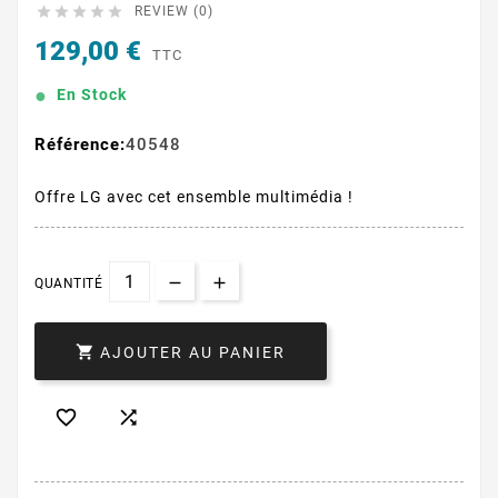





REVIEW (0)
129,00 €
TTC
En Stock
Référence:
40548
Offre LG avec cet ensemble multimédia !
QUANTITÉ

AJOUTER AU PANIER

