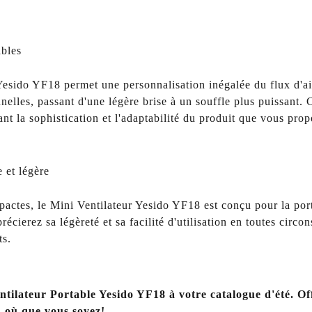
ables
Yesido YF18 permet une personnalisation inégalée du flux d'ai
nnelles, passant d'une légère brise à un souffle plus puissant. C
nt la sophistication et l'adaptabilité du produit que vous prop
 et légère
tes, le Mini Ventilateur Yesido YF18 est conçu pour la portabi
écierez sa légèreté et sa facilité d'utilisation en toutes circo
ts.
entilateur Portable Yesido YF18 à votre catalogue d'été. Of
, où que vous soyez!