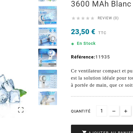
3600 MAh Blanc





REVIEW (0)
23,50 €
TTC
En Stock
Référence:
11935
Ce ventilateur compact et pui
est la solution idéale pour t
à portée de main, que ce soi

QUANTITÉ

AJOUTER AU PANIE