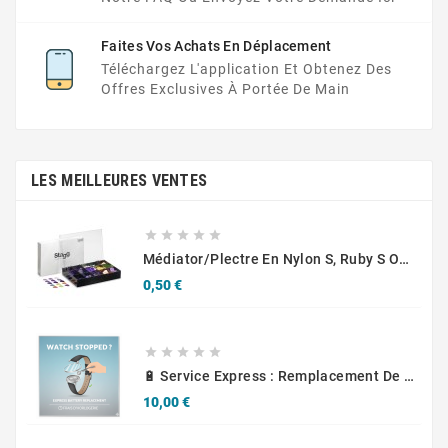
Faites Vos Achats En Déplacement
Téléchargez L'application Et Obtenez Des
Offres Exclusives À Portée De Main
LES MEILLEURES VENTES





Médiator/plectre En Nylon S, Ruby S Ou Touch L - STAGG PBOX10
Prix
0,50 €





🔋 Service Express : Remplacement De Piles D'Horlogerie
Prix
10,00 €