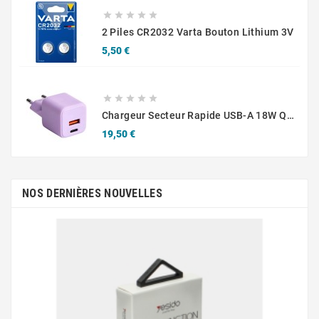





2 Piles CR2032 Varta Bouton Lithium 3V
Prix
5,50 €





Chargeur Secteur Rapide USB-A 18W QC / USB-C 30W PD Compact GaN
Prix
19,50 €
NOS DERNIÈRES NOUVELLES