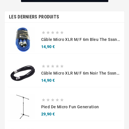
LES DERNIERS PRODUITS





Câble Micro XLR M/F 6m Bleu The Sssnake SM6BL
Prix
14,90 €





Câble Micro XLR M/F 6m Noir The Sssnake SM6BK
Prix
14,90 €





Pied De Micro Fun Generation
Prix
29,90 €