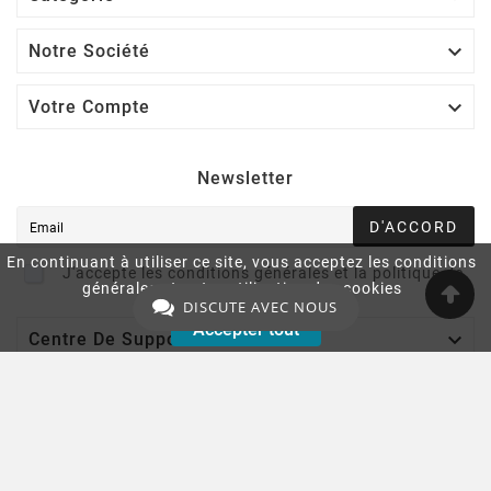

Notre Société

Votre Compte
Newsletter
D'ACCORD
En continuant à utiliser ce site, vous acceptez les conditions
J'accepte les conditions générales et la politique de
générales et notre utilisation des cookies
confidentialité
DISCUTE AVEC NOUS
Accepter tout

Centre De Support
© 2025 - Ecommerce Wil'Gad.Com™