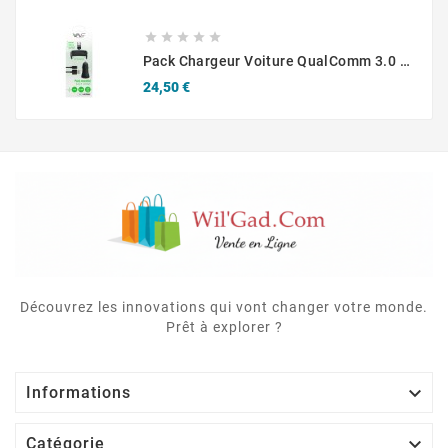





Pack Chargeur Voiture QualComm 3.0 3A + Câble USB Type-C
Prix
24,50 €
Découvrez les innovations qui vont changer votre monde.
Prêt à explorer ?

Informations

Catégorie