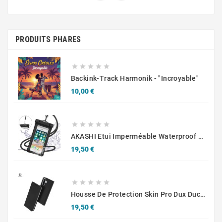
PRODUITS PHARES





Backink-Track Harmonik - "Incroyable"
Prix
10,00 €





AKASHI Etui Imperméable Waterproof Flottant Universel Pour Smartphone Jusqu’à 6,8"
Prix
19,50 €





Housse De Protection Skin Pro Dux Ducis Pour Samsung Galaxy A36 5G A366/Galaxy A56 5G A566 Noir
Prix
19,50 €