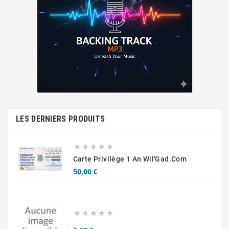
LES DERNIERS PRODUITS





Carte Privilège 1 An Wil'Gad.Com
Prix
50,00 €




