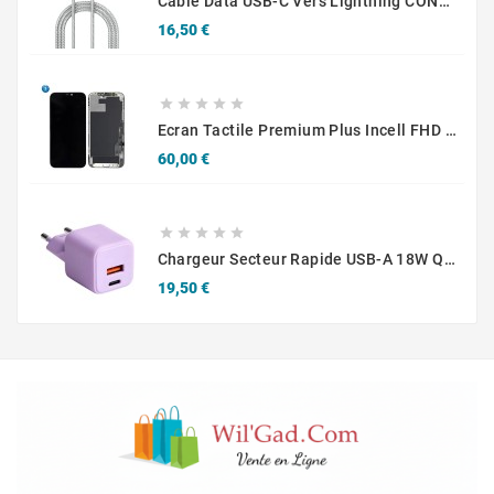
Câble Data USB-C Vers Lightning CONNECT MC-CLB7 Nylon Tressé 20W (2m) Blanc
Prix
16,50 €





Ecran Tactile Premium Plus Incell FHD LTPS Apple IPhone 12 Pro Max
Prix
60,00 €





Chargeur Secteur Rapide USB-A 18W QC / USB-C 30W PD Compact GaN
Prix
19,50 €