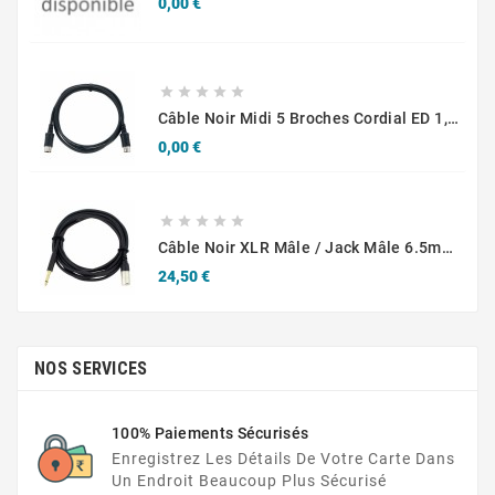
Prix
0,00 €





Câble Noir Midi 5 Broches Cordial ED 1,5 Eléments AA
Prix
0,00 €





Câble Noir XLR Mâle / Jack Mâle 6.5mm Mono Cordial CCM 5 MP
Prix
24,50 €
NOS SERVICES
100% Paiements Sécurisés
Enregistrez Les Détails De Votre Carte Dans
Un Endroit Beaucoup Plus Sécurisé