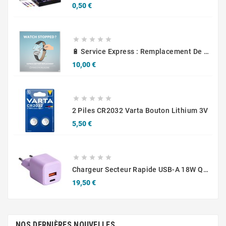
Prix
0,50 €





🔋 Service Express : Remplacement De Piles D'Horlogerie
Prix
10,00 €





2 Piles CR2032 Varta Bouton Lithium 3V
Prix
5,50 €





Chargeur Secteur Rapide USB-A 18W QC / USB-C 30W PD Compact GaN
Prix
19,50 €
NOS DERNIÈRES NOUVELLES