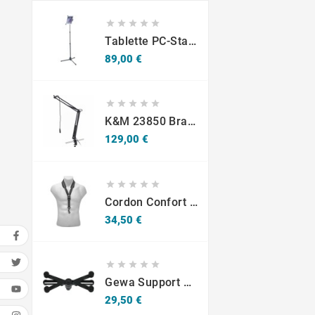





Tablette PC-Stativ K&M 19793
Prix
89,00 €





K&M 23850 Bras Articulé Pour Studio Ou Radio
Prix
129,00 €





Cordon Confort Sax -S10SH Mousqueton - Adultes
Prix
34,50 €





Gewa Support Pour Tablette Universel 10.1-14"
Prix
29,50 €