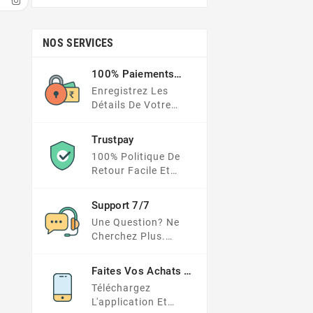
NOS SERVICES
100% Paiements
Sécurisés
Enregistrez Les
Détails De Votre
Carte Dans Un
Endroit Beaucoup
Trustpay
Plus Sécurisé
100% Politique De
Retour Facile Et
Protection Des
Paiements
Support 7/7
Une Question? Ne
Cherchez Plus.
Consultez Notre FAQ
Ou Envoyez Votre
Faites Vos Achats En
Demande Ici
Déplacement
Téléchargez
L'application Et