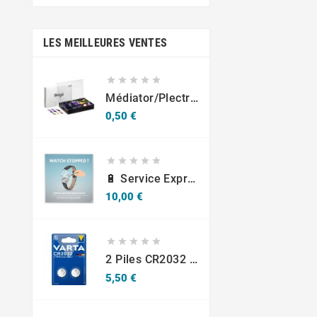
Obtenez Des Offres
Exclusives À Portée
De Main
LES MEILLEURES VENTES





Médiator/plectre En Nylon S, Ruby S Ou Touch L - STAGG PBOX10
Prix
0,50 €





🔋 Service Express : Remplacement De Piles D'Horlogerie
Prix
10,00 €





2 Piles CR2032 Varta Bouton Lithium 3V
Prix
5,50 €