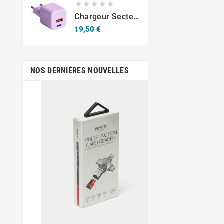





Chargeur Secteur Rapide USB-A 18W QC / USB-C 30W PD Compact GaN
Prix
19,50 €
NOS DERNIÈRES NOUVELLES
sept.
19,
Krav-Maga Mar
Jean-Emmanuel Em
figure important
développemen
démocratisation d
en Martin