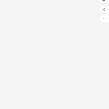


