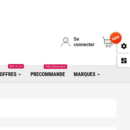
Se
0
connecter
se
da
BON PLAN
PRÉCOMMANDE
OFFRES
PRECOMMANDE
MARQUES