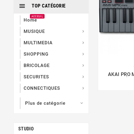

TOP CATÉGORIE
ACCEUIL
Home
MUSIQUE

MULTIMEDIA

SHOPPING


BRICOLAGE

AKAI PRO 
SECURITES

ÉDI
CONNECTIQUES

Plus de catégorie

STUDIO