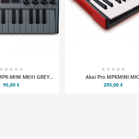

















MPK-MINI MKIII GREY
Akai Pro MPKMINI MK
TION LIMITÉE
Prix
Prix
95,00 €
205,00 €