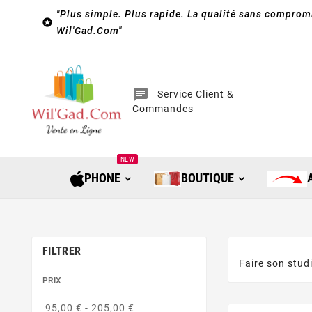
"Plus simple. Plus rapide. La qualité sans compromi

Wil'Gad.Com"
chat
Service Client &
Commandes
NEW
PHONE
BOUTIQUE
FILTRER
Faire son stud
PRIX
95,00 € - 205,00 €