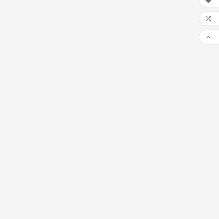


