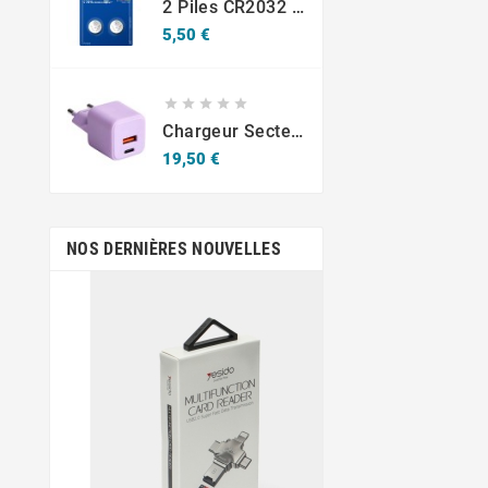
2 Piles CR2032 Varta Bouton Lithium 3V
Prix
5,50 €





Chargeur Secteur Rapide USB-A 18W QC / USB-C 30W PD Compact GaN
Prix
19,50 €
NOS DERNIÈRES NOUVELLES
sept.
19,
Krav-Maga Mar
Jean-Emmanuel Em
figure important
développemen
démocratisation d
en Martin