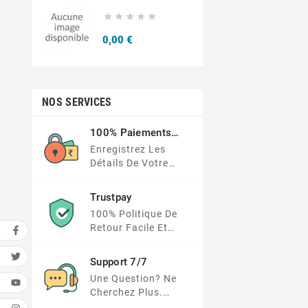





Prix
0,00 €
NOS SERVICES
100% Paiements
Sécurisés
Enregistrez Les
Détails De Votre
Carte Dans Un
Endroit Beaucoup
Trustpay
Plus Sécurisé
100% Politique De
Retour Facile Et
Protection Des
Paiements
Support 7/7
Une Question? Ne
Cherchez Plus.
Consultez Notre FAQ