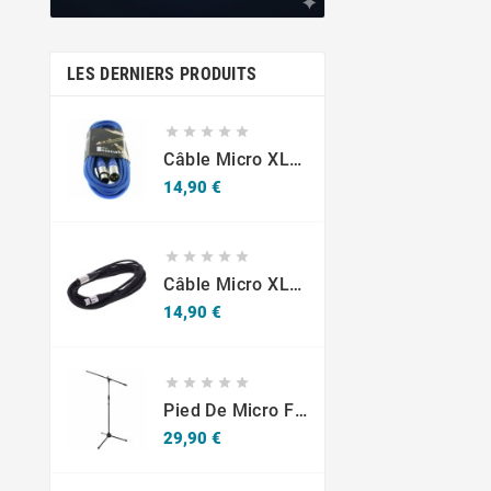
LES DERNIERS PRODUITS





Câble Micro XLR M/F 6m Bleu The Sssnake SM6BL
Prix
14,90 €





Câble Micro XLR M/F 6m Noir The Sssnake SM6BK
Prix
14,90 €





Pied De Micro Fun Generation
Prix
29,90 €