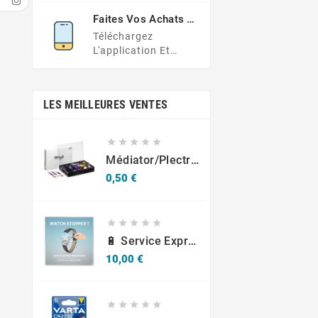
Ou Envoyez Votre
Faites Vos Achats En
Demande Ici
Déplacement
Téléchargez
L'application Et
Obtenez Des Offres
Exclusives À Portée
De Main
LES MEILLEURES VENTES





Médiator/plectre En Nylon S, Ruby S Ou Touch L - STAGG PBOX10
Prix
0,50 €





🔋 Service Express : Remplacement De Piles D'Horlogerie
Prix
10,00 €




