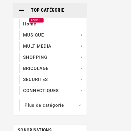

TOP CATÉGORIE
ACCEUIL
Home
MUSIQUE

MULTIMEDIA

SHOPPING

BRICOLAGE

SECURITES

CONNECTIQUES

Plus de catégorie

SONORISATIONS