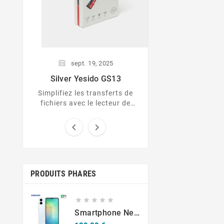
sept.
19,
2025
Silver Yesido GS13
Simplifiez les transferts de
fichiers avec le lecteur de
cartes 3-en-1 Silver Yesido
GS13 !


PRODUITS PHARES





Smartphone Neuf Samsung Galaxy A06 A065 4/64Go NON EU Bleu Clair