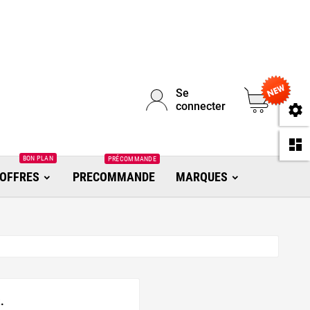
Se
0
connecter
se
da
BON PLAN
PRÉCOMMANDE
OFFRES
PRECOMMANDE
MARQUES
.