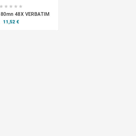








 80mn 48X VERBATIM
Prix
11,52 €