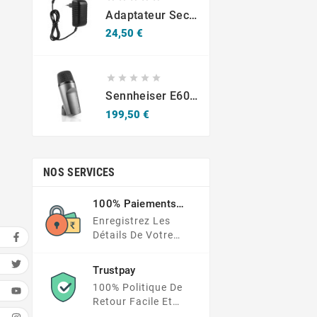
Adaptateur Secteur Commuté (Switching Adapter) Model SJ-12020001 – 12V 2A
Prix
24,50 €





Sennheiser E602-II Micro Grosse Caisse
Prix
199,50 €
NOS SERVICES
100% Paiements
Sécurisés
Enregistrez Les
Détails De Votre
Carte Dans Un
Endroit Beaucoup
Trustpay
Plus Sécurisé
100% Politique De
Retour Facile Et
Protection Des