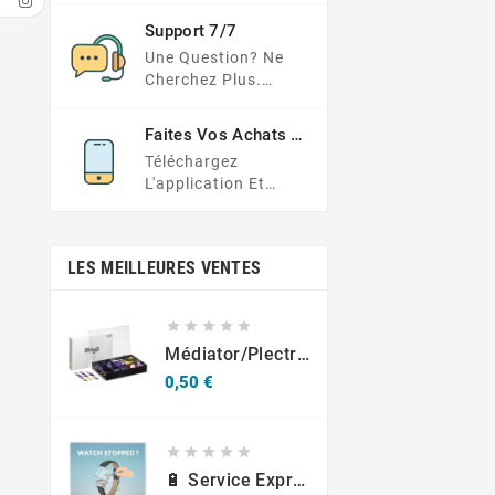
Paiements
Support 7/7
Une Question? Ne
Cherchez Plus.
Consultez Notre FAQ
Ou Envoyez Votre
Faites Vos Achats En
Demande Ici
Déplacement
Téléchargez
L'application Et
Obtenez Des Offres
Exclusives À Portée
De Main
LES MEILLEURES VENTES





Médiator/plectre En Nylon S, Ruby S Ou Touch L - STAGG PBOX10
Prix
0,50 €





🔋 Service Express : Remplacement De Piles D'Horlogerie