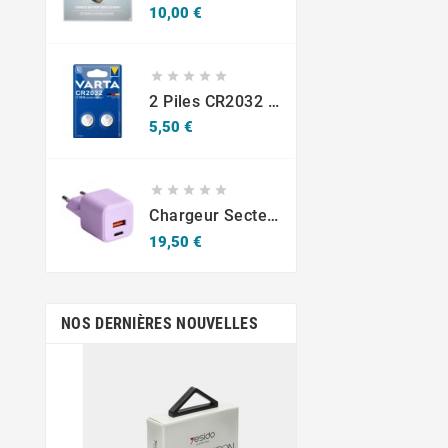
Prix
10,00 €





2 Piles CR2032 Varta Bouton Lithium 3V
Prix
5,50 €





Chargeur Secteur Rapide USB-A 18W QC / USB-C 30W PD Compact GaN
Prix
19,50 €
NOS DERNIÈRES NOUVELLES
sept.
19,
Krav-Maga Mar
Jean-Emmanuel Em