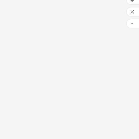


