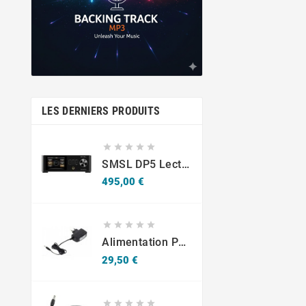
LES DERNIERS PRODUITS





SMSL DP5 Lecteur Réseau DAC ES9038Pro Symétrique AES/EBU HDMI I2S MQA
Prix
495,00 €





Alimentation Pour Effets Thomann NT 0910 AC/PSA 9 V CC/1 A
Prix
29,50 €




