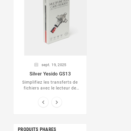
figure important
développemen
démocratisation d
en Martin
sept.
19,
2025
Silver Yesido GS13
Simplifiez les transferts de
fichiers avec le lecteur de
cartes 3-en-1 Silver Yesido
GS13 !


PRODUITS PHARES