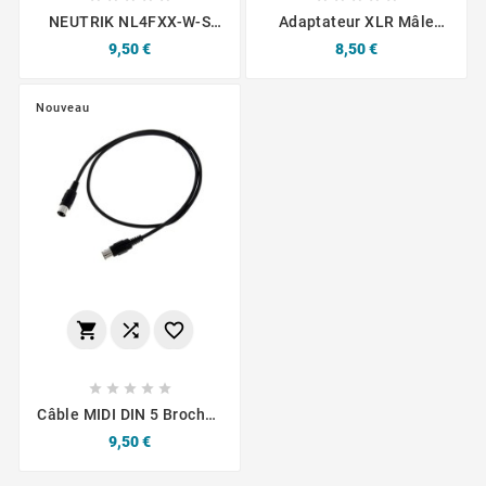
NEUTRIK NL4FXX-W-S
Adaptateur XLR Mâle
Connecteur Speakon
Asymétrique/ JACK Mâle
Prix
Prix
9,50 €
8,50 €
Femelle Ø12mm
Mono
Nouveau








Câble MIDI DIN 5 Broches
1 M Sssnake SK366-1-
Prix
9,50 €
BLK