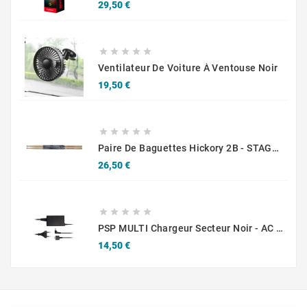
Prix
29,50 €





Ventilateur De Voiture À Ventouse Noir
Prix
19,50 €





Paire De Baguettes Hickory 2B - STAGG SH2B
Prix
26,50 €





PSP MULTI Chargeur Secteur Noir - AC Adaptor Black
Prix
14,50 €