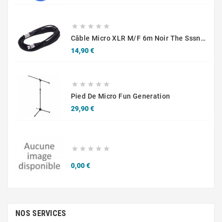





Câble Micro XLR M/F 6m Noir The Sssnake SM6BK
Prix
14,90 €





Pied De Micro Fun Generation
Prix
29,90 €





Prix
0,00 €
NOS SERVICES