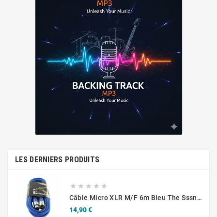
LES DERNIERS PRODUITS





Câble Micro XLR M/F 6m Bleu The Sssnake SM6BL
Prix
14,90 €