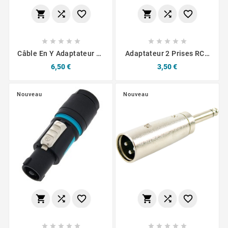
















Câble En Y Adaptateur 1x
Adaptateur 2 Prises RCA
Fiche RCA Fem./ 2x Fiche
Femelle Vers Jack 3.5
Prix
Prix
6,50 €
3,50 €
RCA Mâle
Mm Mâle
Nouveau
Nouveau















