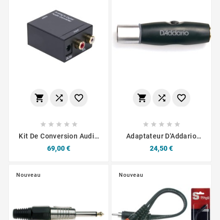
















Kit De Conversion Audio
Adaptateur D'Addario
Analogique/numérique 1
PW-P047Z XLR Mâle Vers
Prix
Prix
69,00 €
24,50 €
Entrée RCA / 1 Sortie
P10 Femelle
Optique Ou Coaxial
Nouveau
Nouveau