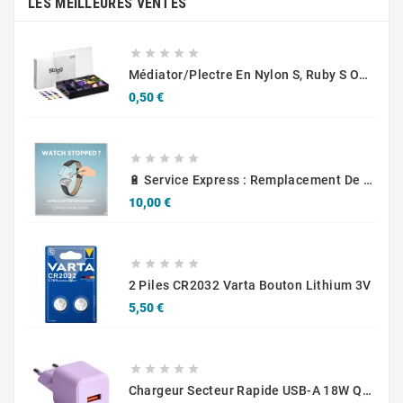
LES MEILLEURES VENTES





Médiator/plectre En Nylon S, Ruby S Ou Touch L - STAGG PBOX10
Prix
0,50 €





🔋 Service Express : Remplacement De Piles D'Horlogerie
Prix
10,00 €





2 Piles CR2032 Varta Bouton Lithium 3V
Prix
5,50 €





Chargeur Secteur Rapide USB-A 18W QC / USB-C 30W PD Compact GaN