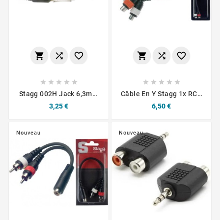
















Stagg 002H Jack 6,3mm
Câble En Y Stagg 1x RCA
Mono
Male Plug/2x RCA
Prix
Prix
3,25 €
6,50 €
Female Plug-10cm
Nouveau
Nouveau