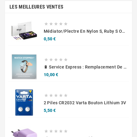
LES MEILLEURES VENTES





Médiator/plectre En Nylon S, Ruby S Ou Touch L - STAGG PBOX10
Prix
0,50 €





🔋 Service Express : Remplacement De Piles D'Horlogerie
Prix
10,00 €





2 Piles CR2032 Varta Bouton Lithium 3V
Prix
5,50 €




