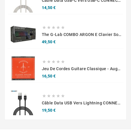
Câble Data USB-C Vers USB-C CONNECT MC-CCB10 Eco-Friendly 60W (1m) Beige
Prix
14,50 €





The G-Lab COMBO ARGON E Clavier Souris Incluse Gaming USB AZERTY Français Noir
Prix
49,50 €





Jeu De Cordes Guitare Classique - Augustine Standard Rouge Tirant Normal
Prix
16,50 €





Câble Data USB Vers Lightning CONNECT MC-CLN5 12W (2m) Noir
Prix
19,50 €