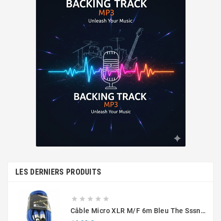
LES DERNIERS PRODUITS





Câble Micro XLR M/F 6m Bleu The Sssnake SM6BL