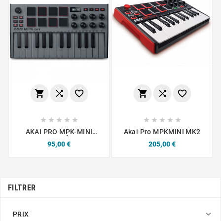
















AKAI PRO MPK-MINI
Akai Pro MPKMINI MK2
MKIII GREY ÉDITION
Prix
Prix
95,00 €
205,00 €
LIMITÉE
FILTRER

PRIX