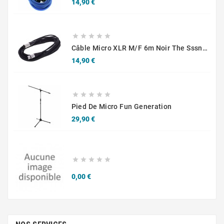
Prix
14,90 €





Câble Micro XLR M/F 6m Noir The Sssnake SM6BK
Prix
14,90 €





Pied De Micro Fun Generation
Prix
29,90 €





Prix
0,00 €