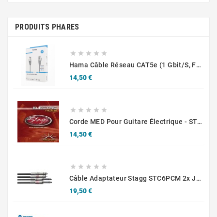
PRODUITS PHARES





Hama Câble Réseau CAT5e (1 Gbit/s, F/UTP, Ethernet, RJ45, Câble Internet) Gris
Prix
14,50 €





Corde MED Pour Guitare Électrique - STAGG EL-1152
Prix
14,50 €





Câble Adaptateur Stagg STC6PCM 2x Jack Mono Vers RCA, 6 Mètres
Prix
19,50 €