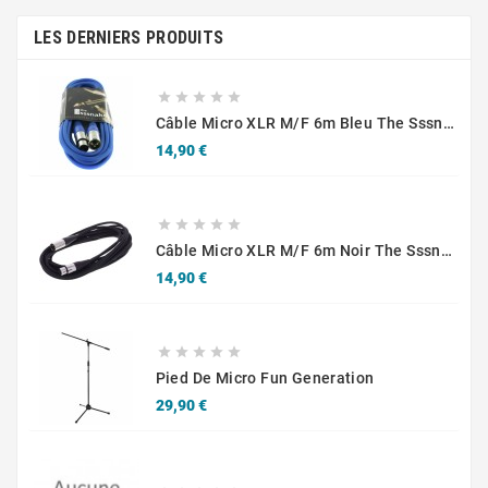
LES DERNIERS PRODUITS





Câble Micro XLR M/F 6m Bleu The Sssnake SM6BL
Prix
14,90 €





Câble Micro XLR M/F 6m Noir The Sssnake SM6BK
Prix
14,90 €





Pied De Micro Fun Generation
Prix
29,90 €