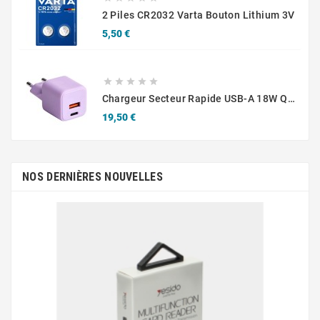
2 Piles CR2032 Varta Bouton Lithium 3V
Prix
5,50 €





Chargeur Secteur Rapide USB-A 18W QC / USB-C 30W PD Compact GaN
Prix
19,50 €
NOS DERNIÈRES NOUVELLES