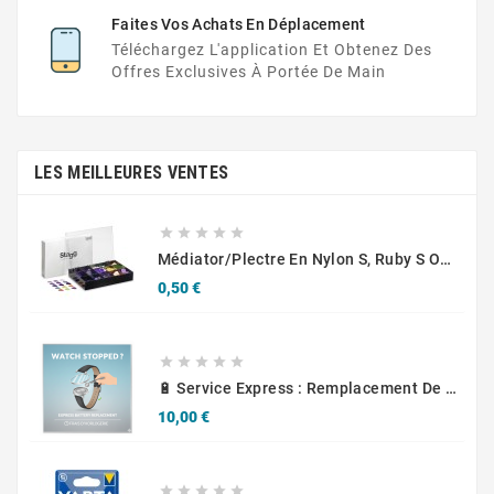
Faites Vos Achats En Déplacement
Téléchargez L'application Et Obtenez Des
Offres Exclusives À Portée De Main
LES MEILLEURES VENTES





Médiator/plectre En Nylon S, Ruby S Ou Touch L - STAGG PBOX10
Prix
0,50 €





🔋 Service Express : Remplacement De Piles D'Horlogerie
Prix
10,00 €




