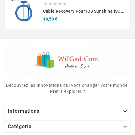





Câble Recovery Pour IOS Sunshine ISOFT IS-006 Pour IPhone & IPad (Flashing Et Data)
Prix
19,50 €
Découvrez les innovations qui vont changer votre monde.
Prêt à explorer ?

Informations

Catégorie