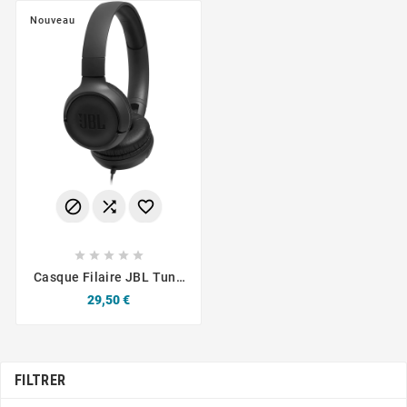
Lite Et PC
Nouveau








Casque Filaire JBL Tune
500 Noir
Prix
29,50 €
FILTRER