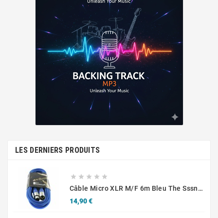
LES DERNIERS PRODUITS





Câble Micro XLR M/F 6m Bleu The Sssnake SM6BL
Prix
14,90 €