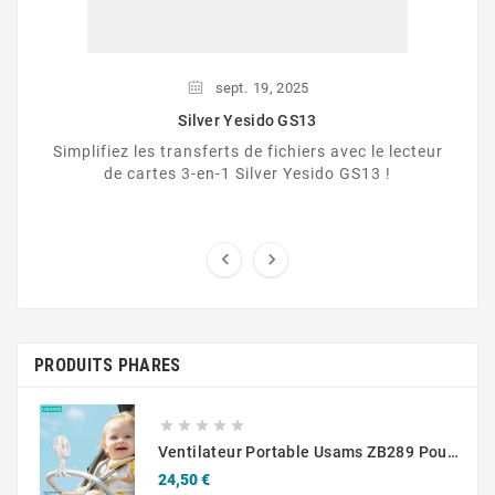
sept.
19,
2025
Silver Yesido GS13
Simplifiez les transferts de fichiers avec le lecteur
de cartes 3-en-1 Silver Yesido GS13 !


PRODUITS PHARES





Ventilateur Portable Usams ZB289 Pour Poussette 2000 MAh Blanc
Prix
24,50 €