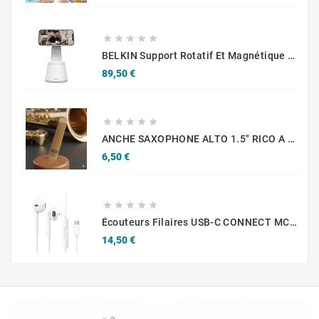





BELKIN Support Rotatif Et Magnétique Avec Reconnaissance Faciale
Prix
89,50 €





ANCHE SAXOPHONE ALTO 1.5" RICO A L'UNITE
Prix
6,50 €





Écouteurs Filaires USB-C CONNECT MC-EFBC01 Blanc
Prix
14,50 €