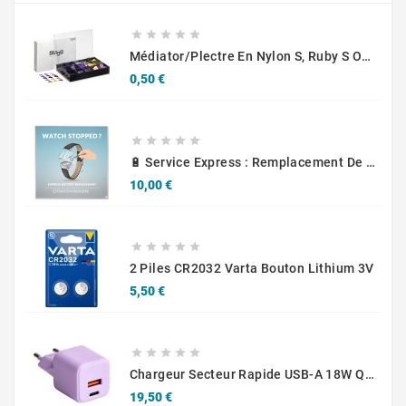





Médiator/plectre En Nylon S, Ruby S Ou Touch L - STAGG PBOX10
Prix
0,50 €





🔋 Service Express : Remplacement De Piles D'Horlogerie
Prix
10,00 €





2 Piles CR2032 Varta Bouton Lithium 3V
Prix
5,50 €





Chargeur Secteur Rapide USB-A 18W QC / USB-C 30W PD Compact GaN
Prix
19,50 €