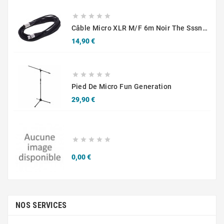





Câble Micro XLR M/F 6m Noir The Sssnake SM6BK
Prix
14,90 €





Pied De Micro Fun Generation
Prix
29,90 €





Prix
0,00 €
NOS SERVICES