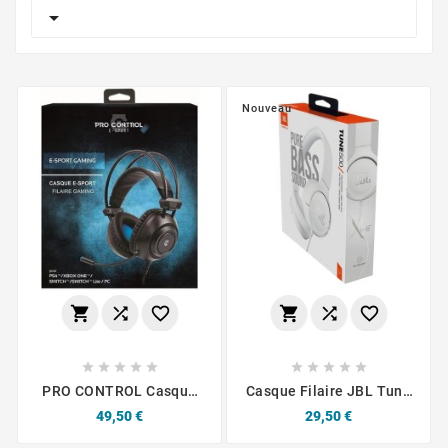

Nouveau
















PRO CONTROL Casque
Casque Filaire JBL Tune
Gaming Filaire E-SPORT -
500 - Blanc
Prix
Prix
49,50 €
29,50 €
Microphone PS4, XBOX
ONE, SWITCH, SWITCH