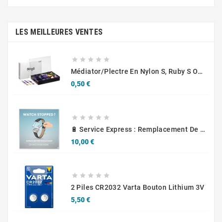
LES MEILLEURES VENTES





Médiator/plectre En Nylon S, Ruby S Ou Touch L - STAGG PBOX10
Prix
0,50 €





🔋 Service Express : Remplacement De Piles D'Horlogerie
Prix
10,00 €





2 Piles CR2032 Varta Bouton Lithium 3V
Prix
5,50 €