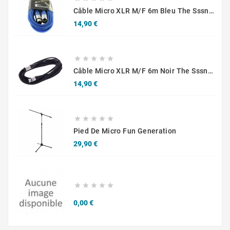
Câble Micro XLR M/F 6m Bleu The Sssnake SM6BL
Prix
14,90 €





Câble Micro XLR M/F 6m Noir The Sssnake SM6BK
Prix
14,90 €





Pied De Micro Fun Generation
Prix
29,90 €





Prix
0,00 €