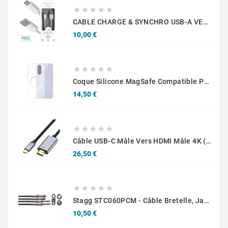





CABLE CHARGE & SYNCHRO USB-A VERS MICRO-USB - 1.5M - BLANC - JAYM
Prix
10,00 €





Coque Silicone MagSafe Compatible Pour Samsung Galaxy A36 5G A366/Galaxy A56 5G A566 Transparent
Prix
14,50 €





Câble USB-C Mâle Vers HDMI Mâle 4K (60Hz) 2m
Prix
26,50 €





Stagg STC060PCM - Câble Bretelle, Jack/RCA (M/M) 60 Cm
Prix
10,50 €