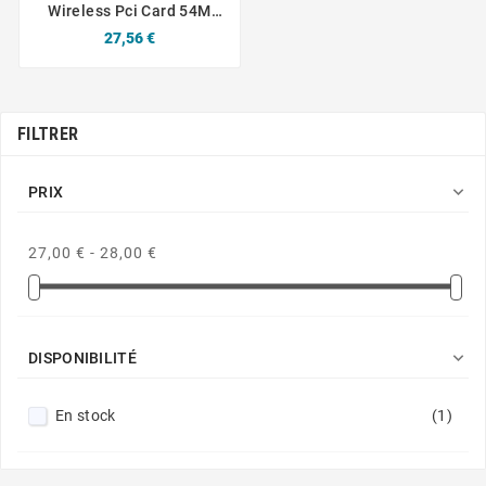
Wireless Pci Card 54M
802.11G 54 Mbps
Prix
27,56 €
FILTRER

PRIX
27,00 € - 28,00 €

DISPONIBILITÉ
En stock
(1)