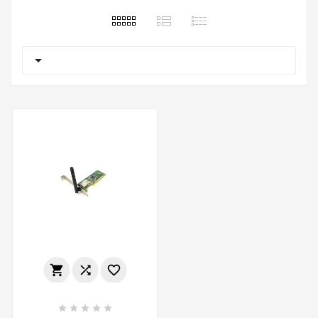








