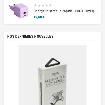





Chargeur Secteur Rapide USB-A 18W QC / USB-C 30W PD Compact GaN
Prix
19,50 €
NOS DERNIÈRES NOUVELLES