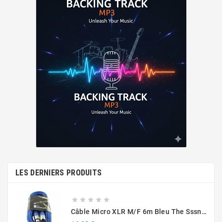
LES DERNIERS PRODUITS





Câble Micro XLR M/F 6m Bleu The Sssnake SM6BL