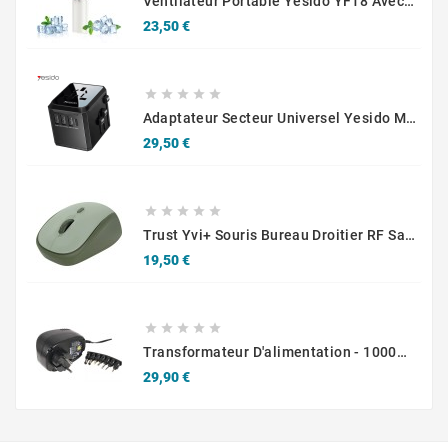
Ventilateur Portable Yesido YF18 Avec Refroidissement Par Air 3600 MAh Blanc
Prix
23,50 €





Adaptateur Secteur Universel Yesido MC10 4 En 1 Noir
Prix
29,50 €





Trust Yvi+ Souris Bureau Droitier RF Sans Fil Optique 1600 DPI
Prix
19,50 €





Transformateur D'alimentation - 1000ma DC Stabilisé
Prix
29,90 €