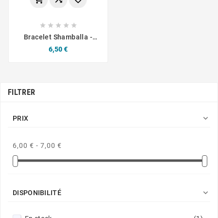





Bracelet Shamballa -
Bleu Turquoise Et Blanc
Prix
6,50 €
FILTRER

PRIX
6,00 € - 7,00 €

DISPONIBILITÉ