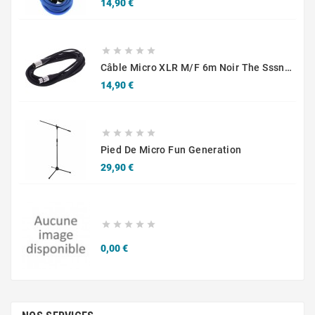
Prix
14,90 €





Câble Micro XLR M/F 6m Noir The Sssnake SM6BK
Prix
14,90 €





Pied De Micro Fun Generation
Prix
29,90 €





Prix
0,00 €