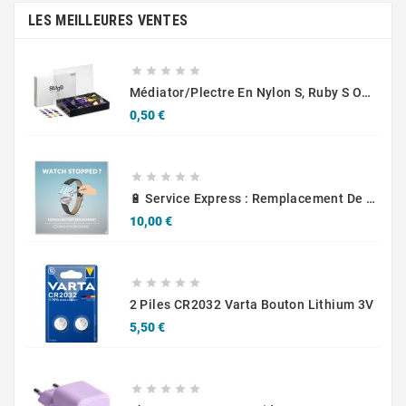
LES MEILLEURES VENTES





Médiator/plectre En Nylon S, Ruby S Ou Touch L - STAGG PBOX10
Prix
0,50 €





🔋 Service Express : Remplacement De Piles D'Horlogerie
Prix
10,00 €





2 Piles CR2032 Varta Bouton Lithium 3V
Prix
5,50 €




