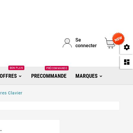
Se
0
connecter
se
da
BON PLAN
PRÉCOMMANDE
OFFRES
PRECOMMANDE
MARQUES
res Clavier
.