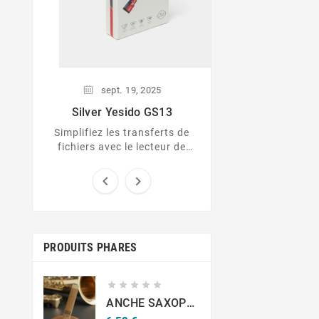
sept.
19,
2025
Silver Yesido GS13
Simplifiez les transferts de
fichiers avec le lecteur de
cartes 3-en-1 Silver Yesido
GS13 !


PRODUITS PHARES





ANCHE SAXOPHONE ALTO 2.5" ROYAL A L'UNITE