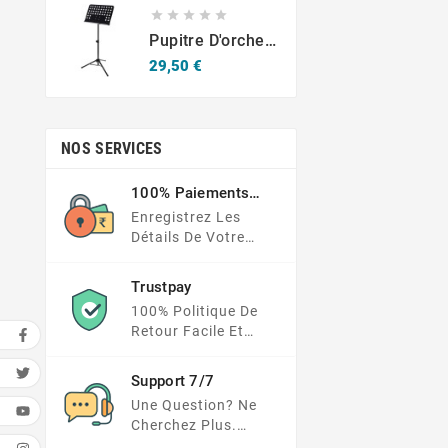





Pupitre D'orchestre Fun Generation
Prix
29,50 €
NOS SERVICES
100% Paiements
Sécurisés
Enregistrez Les
Détails De Votre
Carte Dans Un
Endroit Beaucoup
Trustpay
Plus Sécurisé
100% Politique De
Retour Facile Et
Protection Des
Paiements
Support 7/7
Une Question? Ne
Cherchez Plus.
Consultez Notre FAQ