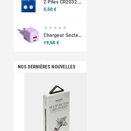
2 Piles CR2032 Varta Bouton Lithium 3V
Prix
5,50 €





Chargeur Secteur Rapide USB-A 18W QC / USB-C 30W PD Compact GaN
Prix
19,50 €
NOS DERNIÈRES NOUVELLES
sept.
19,
Krav-Maga Mar
Jean-Emmanuel Em
figure important
développemen
démocratisation d
en Martin