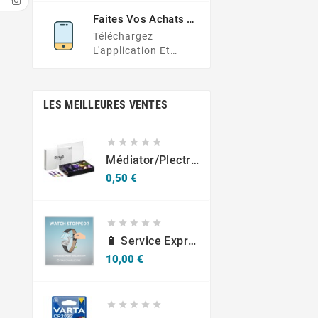
Ou Envoyez Votre
Faites Vos Achats En
Demande Ici
Déplacement
Téléchargez
L'application Et
Obtenez Des Offres
Exclusives À Portée
De Main
LES MEILLEURES VENTES





Médiator/plectre En Nylon S, Ruby S Ou Touch L - STAGG PBOX10
Prix
0,50 €





🔋 Service Express : Remplacement De Piles D'Horlogerie
Prix
10,00 €




