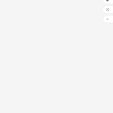


