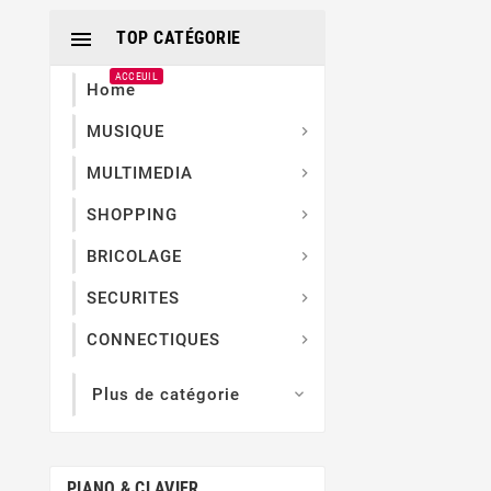

TOP CATÉGORIE
ACCEUIL
Home
MUSIQUE

MULTIMEDIA

SHOPPING

BRICOLAGE

SECURITES

CONNECTIQUES

Plus de catégorie

PIANO & CLAVIER