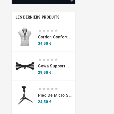
LES DERNIERS PRODUITS





Cordon Confort Sax -S10SH Mousqueton - Adultes
Prix
34,50 €





Gewa Support Pour Tablette Universel 10.1-14"
Prix
29,50 €





Pied De Micro Superlux HM-6
Prix
24,50 €