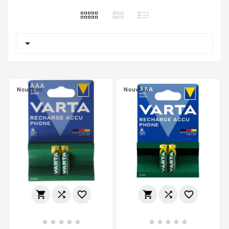

Nouveau
Nouveau















