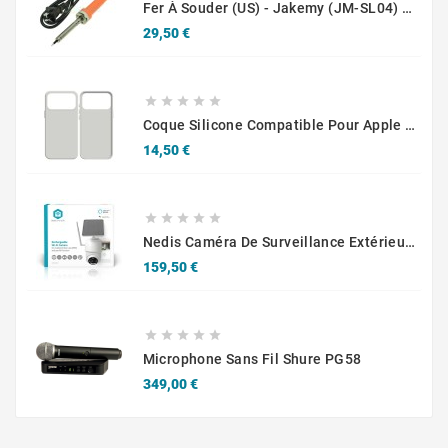
Fer À Souder (US) - Jakemy (JM-SL04) - Orange 60W
Prix
29,50 €





Coque Silicone Compatible Pour Apple IPhone 17 Pro (09) Blanc
Prix
14,50 €





Nedis Caméra De Surveillance Extérieur Intelligente Full HD 1080p Avec Panneau Solaire Blanc
Prix
159,50 €





Microphone Sans Fil Shure PG58
Prix
349,00 €