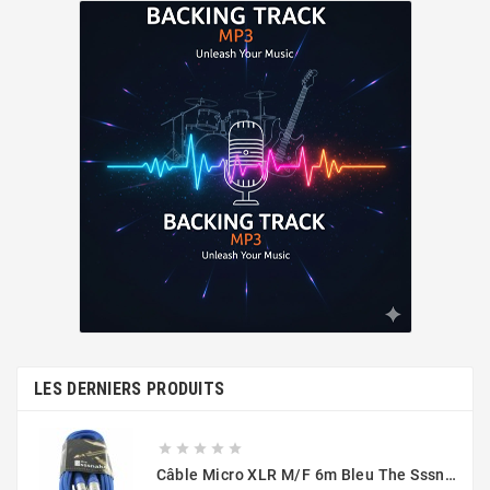
LES DERNIERS PRODUITS





Câble Micro XLR M/F 6m Bleu The Sssnake SM6BL