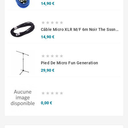
Prix
14,90 €





Câble Micro XLR M/F 6m Noir The Sssnake SM6BK
Prix
14,90 €





Pied De Micro Fun Generation
Prix
29,90 €





Prix
0,00 €