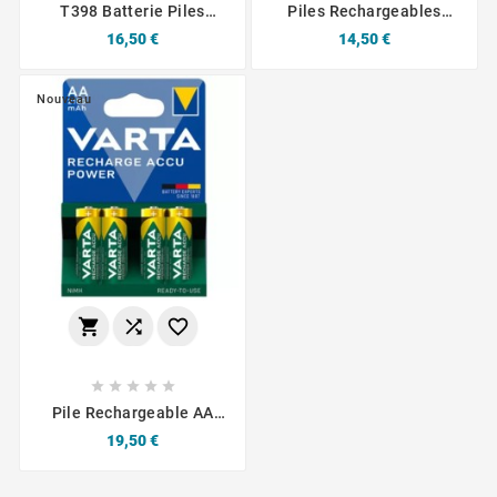
T398 Batterie Piles
Piles Rechargeables
Rechargeables HR03 1,2
Varta AAA 550 MAh
Prix
Prix
16,50 €
14,50 €
V 800 MAh
Blister De 2
Nouveau








Pile Rechargeable AA
VARTA 56706 X 4
Prix
19,50 €