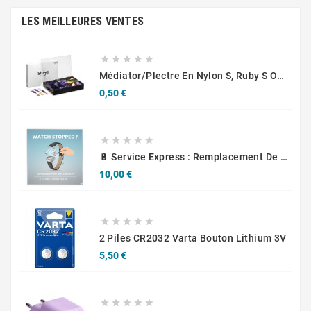
LES MEILLEURES VENTES





Médiator/plectre En Nylon S, Ruby S Ou Touch L - STAGG PBOX10
Prix
0,50 €





🔋 Service Express : Remplacement De Piles D'Horlogerie
Prix
10,00 €





2 Piles CR2032 Varta Bouton Lithium 3V
Prix
5,50 €




