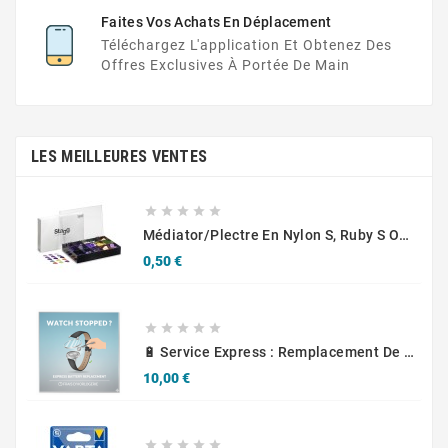
Faites Vos Achats En Déplacement
Téléchargez L'application Et Obtenez Des
Offres Exclusives À Portée De Main
LES MEILLEURES VENTES





Médiator/plectre En Nylon S, Ruby S Ou Touch L - STAGG PBOX10
Prix
0,50 €





🔋 Service Express : Remplacement De Piles D'Horlogerie
Prix
10,00 €




