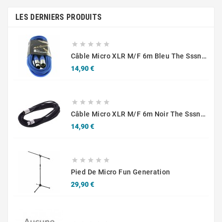
LES DERNIERS PRODUITS





Câble Micro XLR M/F 6m Bleu The Sssnake SM6BL
Prix
14,90 €





Câble Micro XLR M/F 6m Noir The Sssnake SM6BK
Prix
14,90 €





Pied De Micro Fun Generation
Prix
29,90 €