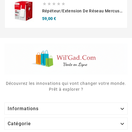





Répéteur/Extension De Réseau Mercusys ME50G Blanc 10, 100, 1000 Mbit/s
Prix
59,00 €
Découvrez les innovations qui vont changer votre monde.
Prêt à explorer ?

Informations

Catégorie