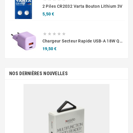
2 Piles CR2032 Varta Bouton Lithium 3V
Prix
5,50 €





Chargeur Secteur Rapide USB-A 18W QC / USB-C 30W PD Compact GaN
Prix
19,50 €
NOS DERNIÈRES NOUVELLES