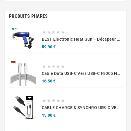
PRODUITS PHARES





BEST Electronic Heat Gun – Décapeur Thermique De Précision
Prix
59,90 €





Câble Data USB-C Vers USB-C F8005 Nylon Tressé 60W (1m) Blanc
Prix
16,50 €





CABLE CHARGE & SYNCHRO USB-C VERS USB-C PD (60W) - LONGUEUR 1.5M - NOIR - JAYM
Prix
15,00 €