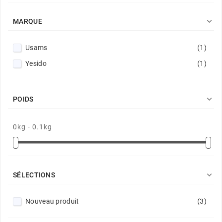

MARQUE
Usams
(1)
Yesido
(1)

POIDS
0kg - 0.1kg

SÉLECTIONS
Nouveau produit
(3)