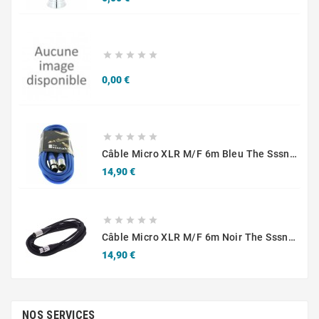





Prix
0,00 €





Câble Micro XLR M/F 6m Bleu The Sssnake SM6BL
Prix
14,90 €





Câble Micro XLR M/F 6m Noir The Sssnake SM6BK
Prix
14,90 €
NOS SERVICES