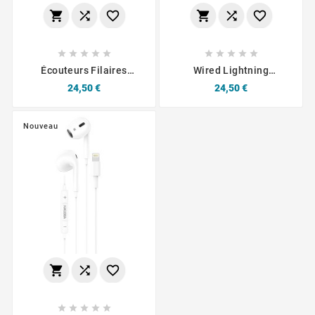
















Écouteurs Filaires
Wired Lightning
Lightning Usams US-
Earphones CONNECT
Prix
Prix
24,50 €
24,50 €
SJ453 (Bluetooth) Blanc
MC-EFBL01 White
Nouveau







