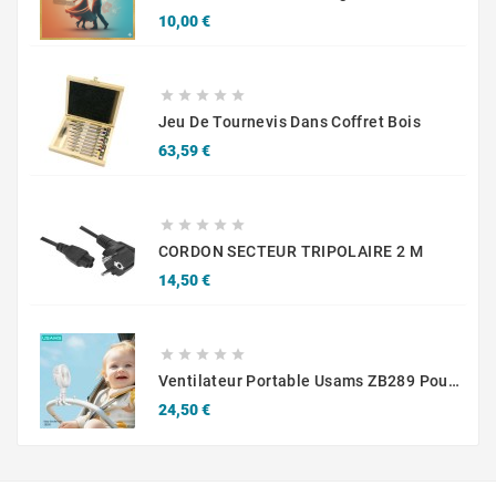
Prix
10,00 €





Jeu De Tournevis Dans Coffret Bois
Prix
63,59 €





CORDON SECTEUR TRIPOLAIRE 2 M
Prix
14,50 €





Ventilateur Portable Usams ZB289 Pour Poussette 2000 MAh Blanc
Prix
24,50 €