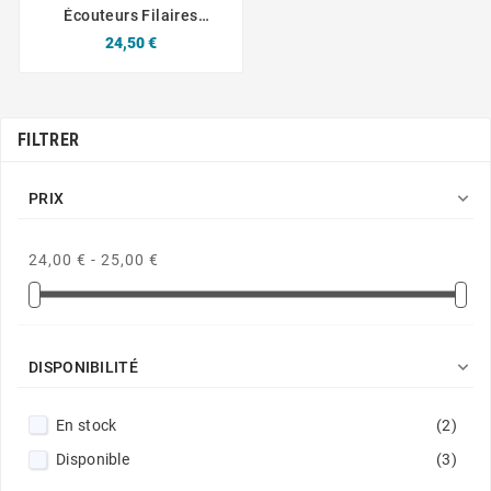
Écouteurs Filaires
Lightning Yesido YH51
Prix
24,50 €
Appels HD Blanc
FILTRER

PRIX
24,00 € - 25,00 €

DISPONIBILITÉ
En stock
(2)
Disponible
(3)