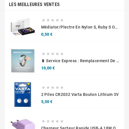
LES MEILLEURES VENTES





Médiator/plectre En Nylon S, Ruby S Ou Touch L - STAGG PBOX10
Prix
0,50 €





🔋 Service Express : Remplacement De Piles D'Horlogerie
Prix
10,00 €





2 Piles CR2032 Varta Bouton Lithium 3V
Prix
5,50 €





Chargeur Secteur Rapide USB-A 18W QC / USB-C 30W PD Compact GaN