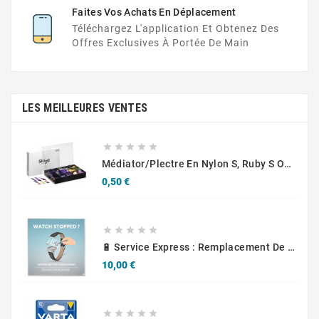
Faites Vos Achats En Déplacement
Téléchargez L'application Et Obtenez Des
Offres Exclusives À Portée De Main
LES MEILLEURES VENTES





Médiator/plectre En Nylon S, Ruby S Ou Touch L - STAGG PBOX10
Prix
0,50 €





🔋 Service Express : Remplacement De Piles D'Horlogerie
Prix
10,00 €




