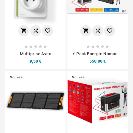
















Multiprise Avec
⚡ Pack Énergie Nomade :
Protection Contre Les
Station 600W + Panneau
Prix
Prix
9,50 €
550,00 €
Surtensions,
Solaire 210W
Unidirectionnelle - 3680
W
Nouveau
Nouveau