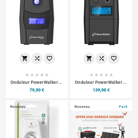
















Onduleur PowerWalker VI
Onduleur PowerWalker VI
De Base 1000 STL FR Va
SH/SHL 2200 VA
Prix
Prix
79,00 €
139,00 €
Nouveau
Nouveau
Pack