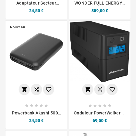
Adaptateur Secteur
WONDER FULL ENERGY -
Universel CONNECT MC-
Station Électrique
Prix
Prix
24,50 €
859,00 €
CUN20W 20W 4 En 1 Noir
Portable 1200W
Nouveau
















Powerbank Akashi 5000
Onduleur PowerWalker VI
MaH
650 SHL FR AV
Prix
Prix
24,50 €
69,50 €