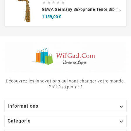





GEWA Germany Saxophone Ténor Sib TS650 Ambition
Prix
1 159,00 €
Découvrez les innovations qui vont changer votre monde.
Prêt à explorer ?

Informations

Catégorie