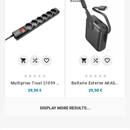
Nouveau
















Multiprise Trust 21059 6
Batterie Externe AKASHI
Prises De Protection
Powerbank 10000 MAh
Prix
Prix
29,50 €
29,50 €
Contre Les Surtensions
Lightning Et USB C
Noir
DISPLAY MORE RESULTS...