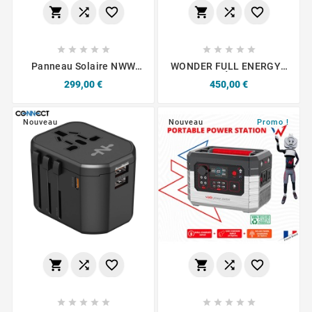
















Panneau Solaire NWW
WONDER FULL ENERGY -
Wonder WS210 / 210W
Station Électrique
Prix
Prix
299,00 €
450,00 €
Portable 600W (sortie
Max)
Nouveau
Nouveau
Promo !















