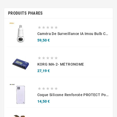
PRODUITS PHARES





Caméra De Surveillance IA Imou Bulb Cam 3MP IPC-S6DP-3M0WEB Blanc
Prix
59,50 €





KORG MA-2- MÉTRONOME
Prix
27,19 €





Coque Silicone Renforcée PROTECT Pour Samsung Galaxy A22 4G A225 Transparent
Prix
14,50 €