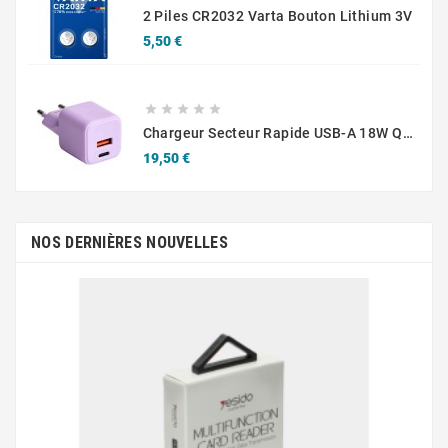
2 Piles CR2032 Varta Bouton Lithium 3V
Prix
5,50 €





Chargeur Secteur Rapide USB-A 18W QC / USB-C 30W PD Compact GaN
Prix
19,50 €
NOS DERNIÈRES NOUVELLES