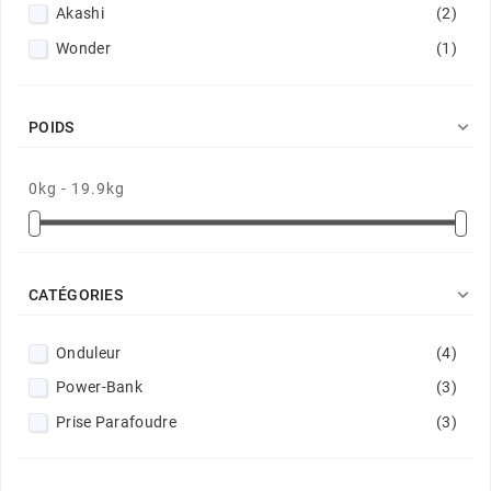
Akashi
(2)
Wonder
(1)

POIDS
0kg - 19.9kg

CATÉGORIES
Onduleur
(4)
Power-Bank
(3)
Prise Parafoudre
(3)