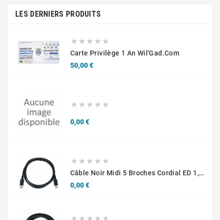
LES DERNIERS PRODUITS





Carte Privilège 1 An Wil'Gad.Com
Prix
50,00 €





Prix
0,00 €





Câble Noir Midi 5 Broches Cordial ED 1,5 Eléments AA
Prix
0,00 €




