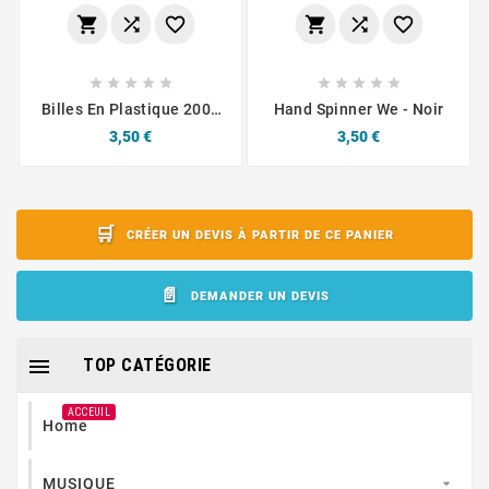
















Billes En Plastique 2000
Hand Spinner We - Noir
BILLES - Jaune
Prix
Prix
3,50 €
3,50 €
CRÉER UN DEVIS À PARTIR DE CE PANIER
DEMANDER UN DEVIS

TOP CATÉGORIE
ACCEUIL
Home
MUSIQUE
