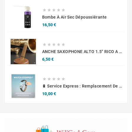





Bombe À Air Sec Dépoussièrante
Prix
16,50 €





ANCHE SAXOPHONE ALTO 1.5" RICO A L'UNITE
Prix
6,50 €





🔋 Service Express : Remplacement De Piles D'Horlogerie
Prix
10,00 €