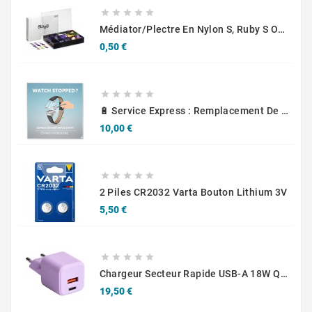





Médiator/plectre En Nylon S, Ruby S Ou Touch L - STAGG PBOX10
Prix
0,50 €





🔋 Service Express : Remplacement De Piles D'Horlogerie
Prix
10,00 €





2 Piles CR2032 Varta Bouton Lithium 3V
Prix
5,50 €





Chargeur Secteur Rapide USB-A 18W QC / USB-C 30W PD Compact GaN
Prix
19,50 €