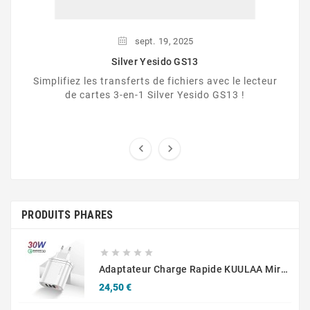
sept.
19,
2025
Silver Yesido GS13
Simplifiez les transferts de fichiers avec le lecteur
de cartes 3-en-1 Silver Yesido GS13 !


PRODUITS PHARES





Adaptateur Charge Rapide KUULAA Mirror 3 USB QC3.0+PD 30 W Affichage Numérique
Prix
24,50 €