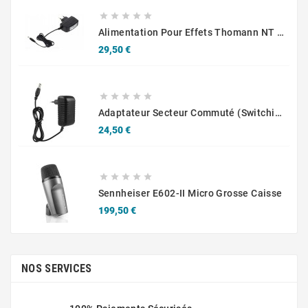





Alimentation Pour Effets Thomann NT 0910 AC/PSA 9 V CC/1 A
Prix
29,50 €





Adaptateur Secteur Commuté (Switching Adapter) Model SJ-12020001 – 12V 2A
Prix
24,50 €





Sennheiser E602-II Micro Grosse Caisse
Prix
199,50 €
NOS SERVICES