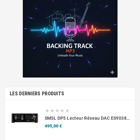
LES DERNIERS PRODUITS





SMSL DP5 Lecteur Réseau DAC ES9038Pro Symétrique AES/EBU HDMI I2S MQA
Prix
495,00 €