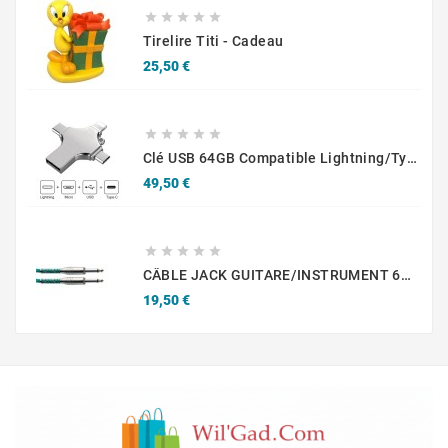





Tirelire Titi - Cadeau
Prix
25,50 €





Clé USB 64GB Compatible Lightning/Type-C/Micro USB
Prix
49,50 €





CÂBLE JACK GUITARE/INSTRUMENT 6M VERT - STAGG SGC6VT GR
Prix
19,50 €