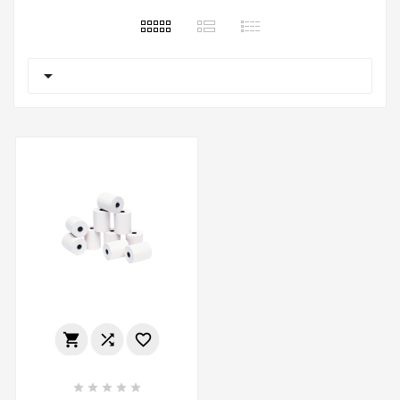








