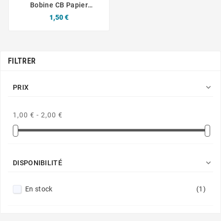
Bobine CB Papier
Thermique 57x40x12
Prix
1,50 €
L'unité
FILTRER

PRIX
1,00 € - 2,00 €

DISPONIBILITÉ
En stock
(1)