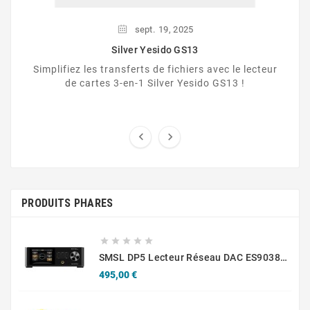
sept.
19,
2025
Silver Yesido GS13
Simplifiez les transferts de fichiers avec le lecteur
de cartes 3-en-1 Silver Yesido GS13 !


PRODUITS PHARES





SMSL DP5 Lecteur Réseau DAC ES9038Pro Symétrique AES/EBU HDMI I2S MQA
Prix
495,00 €