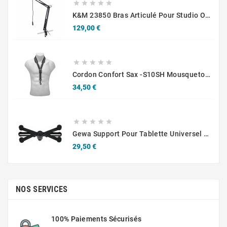





K&M 23850 Bras Articulé Pour Studio Ou Radio
Prix
129,00 €





Cordon Confort Sax -S10SH Mousqueton - Adultes
Prix
34,50 €





Gewa Support Pour Tablette Universel 10.1-14"
Prix
29,50 €
NOS SERVICES
100% Paiements Sécurisés