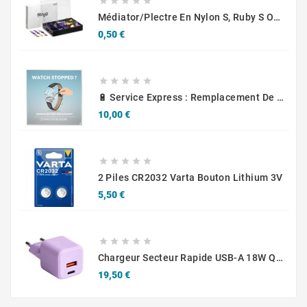





Médiator/plectre En Nylon S, Ruby S Ou Touch L - STAGG PBOX10
Prix
0,50 €





🔋 Service Express : Remplacement De Piles D'Horlogerie
Prix
10,00 €





2 Piles CR2032 Varta Bouton Lithium 3V
Prix
5,50 €





Chargeur Secteur Rapide USB-A 18W QC / USB-C 30W PD Compact GaN
Prix
19,50 €