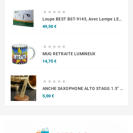





Loupe BEST BST-9145, Avec Lampe LED, Réglable, Blanche
Prix
49,50 €





MUG RETRAITE LUMINEUX
Prix
14,75 €





ANCHE SAXOPHONE ALTO STAGG 1.5" A L'UNITE
Prix
5,00 €