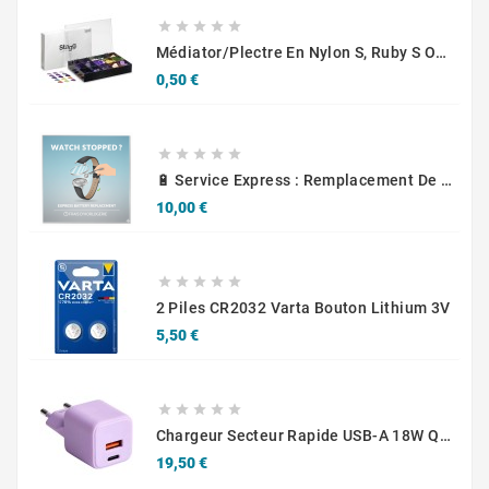





Médiator/plectre En Nylon S, Ruby S Ou Touch L - STAGG PBOX10
Prix
0,50 €





🔋 Service Express : Remplacement De Piles D'Horlogerie
Prix
10,00 €





2 Piles CR2032 Varta Bouton Lithium 3V
Prix
5,50 €





Chargeur Secteur Rapide USB-A 18W QC / USB-C 30W PD Compact GaN
Prix
19,50 €