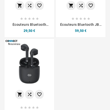
















Écouteurs Bluetooth
Écouteurs Bluetooth JBL
CONNECT MC-EB01 (BT
Wave Buds 2 Noirs
Prix
Prix
29,50 €
59,50 €
5.3) USB-C Blanc
Nouveau







