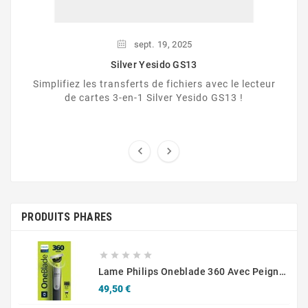
sept.
19,
2025
Silver Yesido GS13
Simplifiez les transferts de fichiers avec le lecteur
de cartes 3-en-1 Silver Yesido GS13 !


PRODUITS PHARES





Lame Philips Oneblade 360 ​​avec Peigne Réglable 5 En 1
Prix
49,50 €