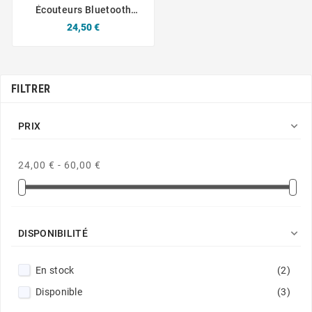
Écouteurs Bluetooth
CONNECT MC-EB01 (BT
Prix
24,50 €
5.3) USB-C Noir
FILTRER

PRIX
24,00 € - 60,00 €

DISPONIBILITÉ
En stock
(2)
Disponible
(3)