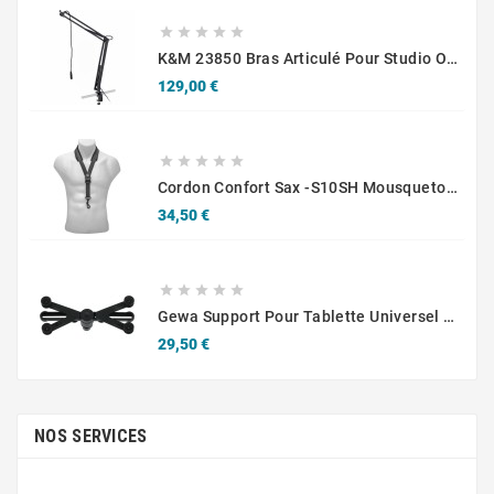





K&M 23850 Bras Articulé Pour Studio Ou Radio
Prix
129,00 €





Cordon Confort Sax -S10SH Mousqueton - Adultes
Prix
34,50 €





Gewa Support Pour Tablette Universel 10.1-14"
Prix
29,50 €
NOS SERVICES