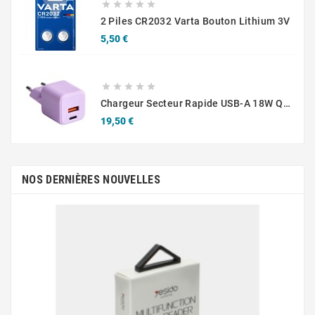





2 Piles CR2032 Varta Bouton Lithium 3V
Prix
5,50 €





Chargeur Secteur Rapide USB-A 18W QC / USB-C 30W PD Compact GaN
Prix
19,50 €
NOS DERNIÈRES NOUVELLES