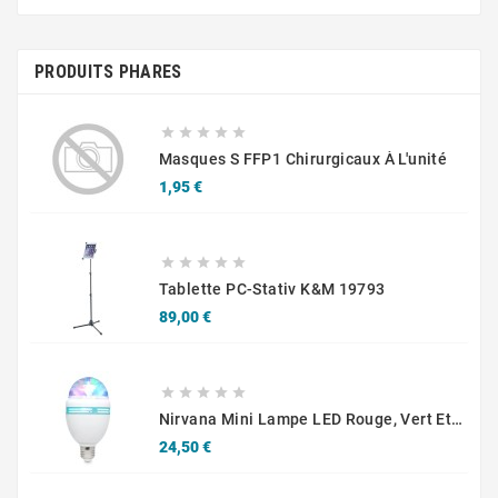
PRODUITS PHARES





Masques S FFP1 Chirurgicaux À L'unité
Prix
1,95 €





Tablette PC-Stativ K&M 19793
Prix
89,00 €





Nirvana Mini Lampe LED Rouge, Vert Et Bleu, 3W, Auto 3 LEDs Avec Effet Rotatif
Prix
24,50 €