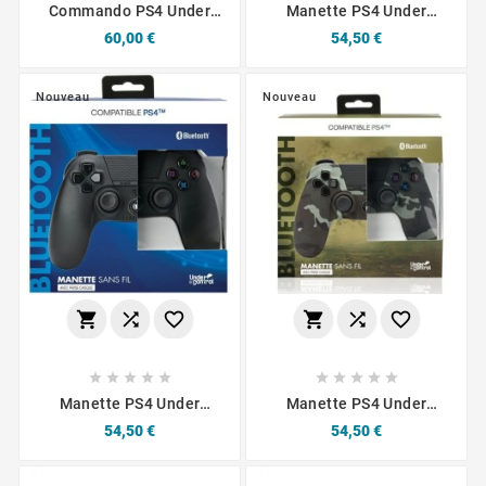
Commando PS4 Under
Manette PS4 Under
Control - Rocket Ride
Control Bluetooth Argent
Prix
Prix
60,00 €
54,50 €
Foncé Avec Prise Casque
Nouveau
Nouveau
















Manette PS4 Under
Manette PS4 Under
Control Bluetooth Noir
Control Bluetooth
Prix
Prix
54,50 €
54,50 €
Avec Prise Jack 3.5 Mm
Camouflage Avec Prise
Jack 3.5 Mm