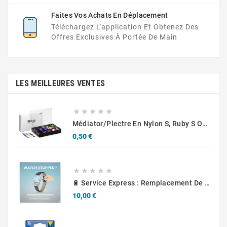
Faites Vos Achats En Déplacement
Téléchargez L'application Et Obtenez Des
Offres Exclusives À Portée De Main
LES MEILLEURES VENTES





Médiator/plectre En Nylon S, Ruby S Ou Touch L - STAGG PBOX10
Prix
0,50 €





🔋 Service Express : Remplacement De Piles D'Horlogerie
Prix
10,00 €