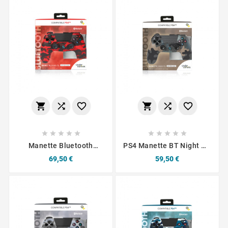
















Manette Bluetooth
PS4 Manette BT Night OP
Compatible PS4 Rouge
Gold 3.5 JACK
Prix
Prix
69,50 €
59,50 €
Feu Under Control