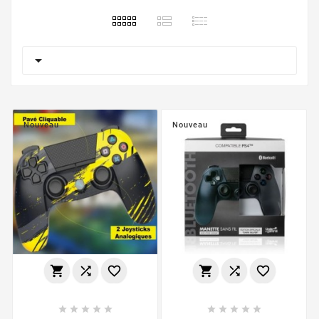

Nouveau
Nouveau















