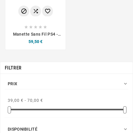








Manette Sans Fil PS4 -
Zombie
Prix
59,50 €
FILTRER

PRIX
39,00 € - 70,00 €

DISPONIBILITÉ