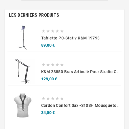
LES DERNIERS PRODUITS





Tablette PC-Stativ K&M 19793
Prix
89,00 €





K&M 23850 Bras Articulé Pour Studio Ou Radio
Prix
129,00 €





Cordon Confort Sax -S10SH Mousqueton - Adultes
Prix
34,50 €