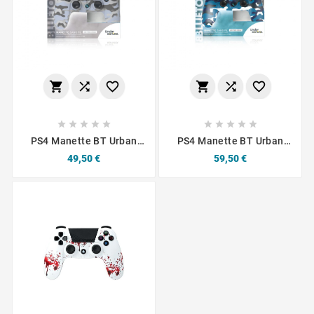
















PS4 Manette BT Urban
PS4 Manette BT Urban
Snow 3.5 JACK
Bleu Camo 3.5 JACK
Prix
Prix
49,50 €
59,50 €