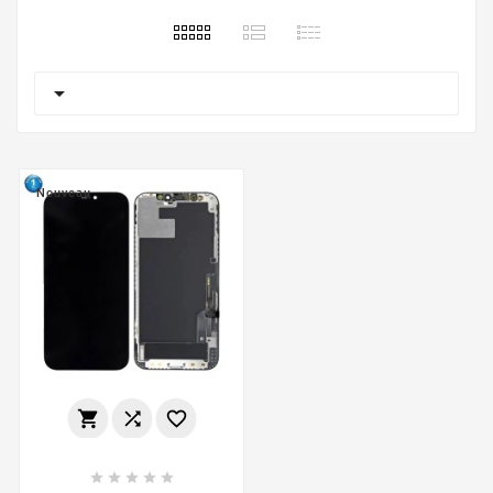

Nouveau







