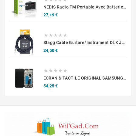
NEDIS Radio FM Portable Avec Batterie Rechargeable
Prix
27,19 €





Stagg Câble Guitare/Instrument DLX Jack/Jack NGC6SWR
Prix
24,50 €





ECRAN & TACTILE ORIGINAL SAMSUNG GALAXY A02S A025G GH81-20181A NOIR
Prix
54,25 €