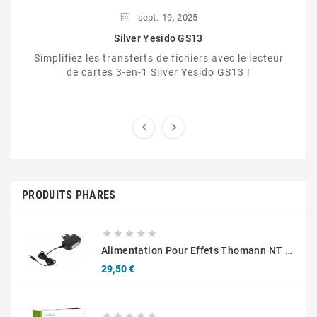
sept.
19,
2025
Silver Yesido GS13
Simplifiez les transferts de fichiers avec le lecteur
de cartes 3-en-1 Silver Yesido GS13 !


PRODUITS PHARES





Alimentation Pour Effets Thomann NT 0910 AC/PSA 9 V CC/1 A
Prix
29,50 €




