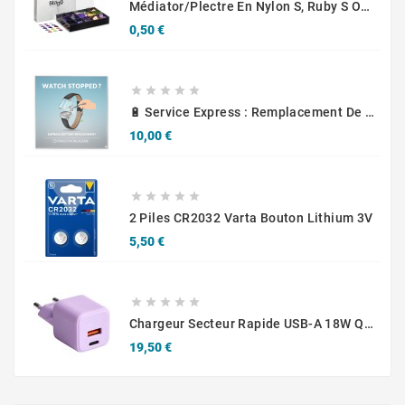
Médiator/plectre En Nylon S, Ruby S Ou Touch L - STAGG PBOX10
Prix
0,50 €





🔋 Service Express : Remplacement De Piles D'Horlogerie
Prix
10,00 €





2 Piles CR2032 Varta Bouton Lithium 3V
Prix
5,50 €





Chargeur Secteur Rapide USB-A 18W QC / USB-C 30W PD Compact GaN
Prix
19,50 €