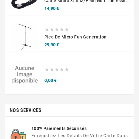
Câble Micro XLR M/F 6m Noir The Sssnake SM6BK
Prix
14,90 €





Pied De Micro Fun Generation
Prix
29,90 €





Prix
0,00 €
NOS SERVICES
100% Paiements Sécurisés
Enregistrez Les Détails De Votre Carte Dans