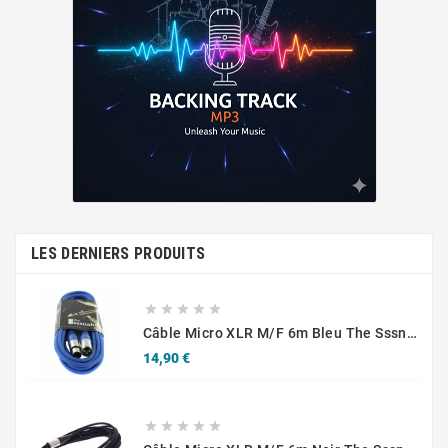
LES DERNIERS PRODUITS





Câble Micro XLR M/F 6m Bleu The Sssnake SM6BL
Prix
14,90 €




