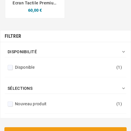
Ecran Tactile Premium
Plus Incell FHD LTPS
Prix
60,00 €
Apple IPhone 12 Pro Max
FILTRER

DISPONIBILITÉ
Disponible
(1)

SÉLECTIONS
Nouveau produit
(1)