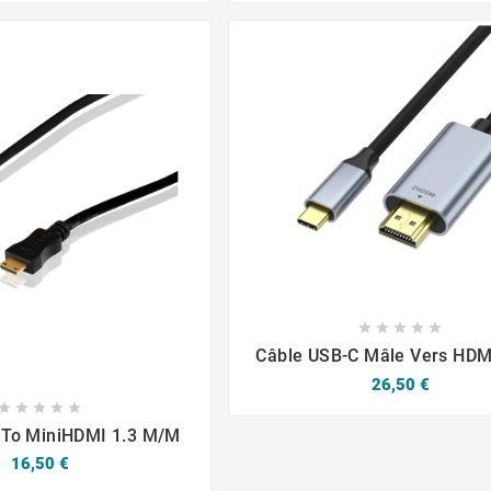









Câble USB-C Mâle Vers HDM
4K (60Hz) 2m
Prix
26,50 €








 To MiniHDMI 1.3 M/M
Prix
16,50 €