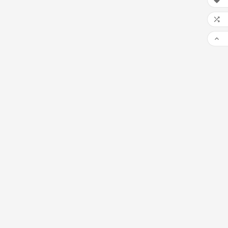


