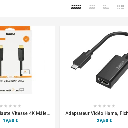

















aute Vitesse 4K Mâle /
Adaptateur Vidéo Hama, Fic
thernet 5m Hama
C - Prise HDMI, Ultra-HD
Prix
Prix
19,50 €
29,50 €