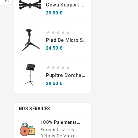
Gewa Support Pour Tablette Universel 10.1-14"
Prix
29,50 €





Pied De Micro Superlux HM-6
Prix
24,50 €





Pupitre D'orchestre Fun Generation
Prix
29,50 €
NOS SERVICES
100% Paiements
Sécurisés
Enregistrez Les
Détails De Votre