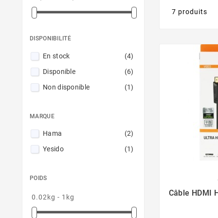
7 produits
DISPONIBILITÉ
En stock
(4)
Disponible
(6)
Non disponible
(1)
MARQUE
Hama
(2)
Yesido
(1)

POIDS
Câble HDMI H
0.02kg - 1kg
Mâle E