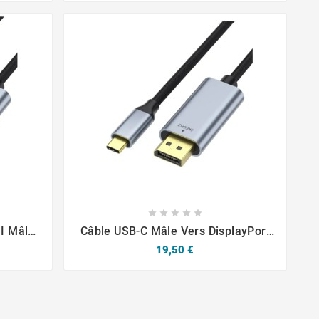









I Mâle
Câble USB-C Mâle Vers DisplayPort
Mâle 4K/8K (144Hz/60Hz) 1m
Prix
19,50 €