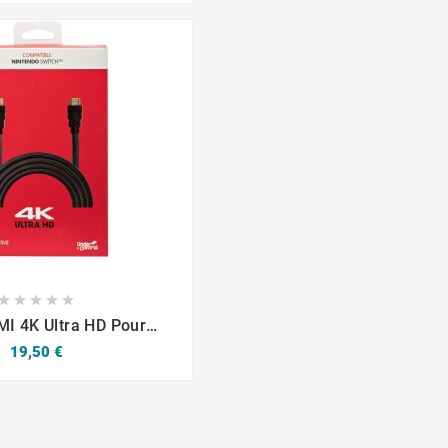








I 4K Ultra HD Pour
tendo Switch
Prix
19,50 €