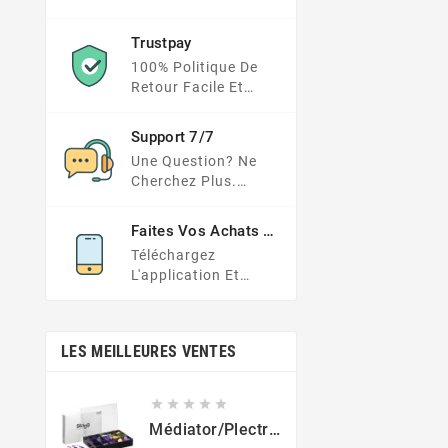
Carte Dans Un
Endroit Beaucoup
Trustpay
Plus Sécurisé
100% Politique De
Retour Facile Et
Protection Des
Paiements
Support 7/7
Une Question? Ne
Cherchez Plus.
Consultez Notre FAQ
Ou Envoyez Votre
Faites Vos Achats En
Demande Ici
Déplacement
Téléchargez
L'application Et
Obtenez Des Offres
Exclusives À Portée
De Main
LES MEILLEURES VENTES





Médiator/plectre En Nylon S, Ruby S Ou Touch L - STAGG PBOX10