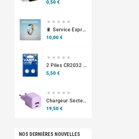
Prix
0,50 €





🔋 Service Express : Remplacement De Piles D'Horlogerie
Prix
10,00 €





2 Piles CR2032 Varta Bouton Lithium 3V
Prix
5,50 €





Chargeur Secteur Rapide USB-A 18W QC / USB-C 30W PD Compact GaN
Prix
19,50 €
NOS DERNIÈRES NOUVELLES