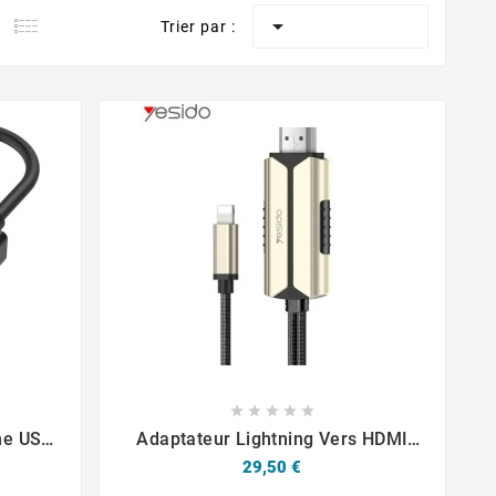

Trier par :









he USB-
Adaptateur Lightning Vers HDMI
 4K
Yesido HM13 Gold
Prix
29,50 €