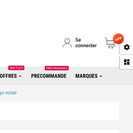
Se
0
connecter
se
da
BON PLAN
PRÉCOMMANDE
OFFRES
PRECOMMANDE
MARQUES
apt HDMI