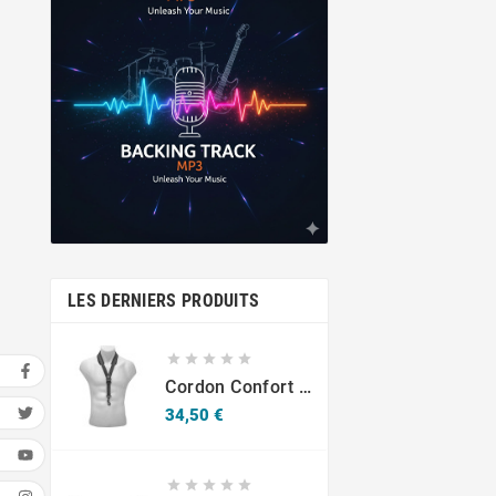
LES DERNIERS PRODUITS





Cordon Confort Sax -S10SH Mousqueton - Adultes
Prix
34,50 €




