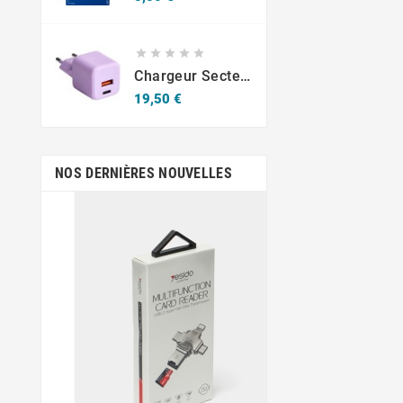





Chargeur Secteur Rapide USB-A 18W QC / USB-C 30W PD Compact GaN
Prix
19,50 €
NOS DERNIÈRES NOUVELLES
sept.
19,
Krav-Maga Mar
Jean-Emmanuel Em
figure important
développemen
démocratisation d
en Martin