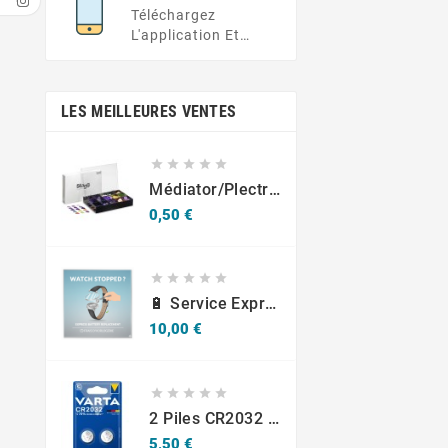
Demande Ici
Déplacement
Téléchargez
L'application Et
Obtenez Des Offres
Exclusives À Portée
De Main
LES MEILLEURES VENTES





Médiator/plectre En Nylon S, Ruby S Ou Touch L - STAGG PBOX10
Prix
0,50 €





🔋 Service Express : Remplacement De Piles D'Horlogerie
Prix
10,00 €





2 Piles CR2032 Varta Bouton Lithium 3V
Prix
5,50 €