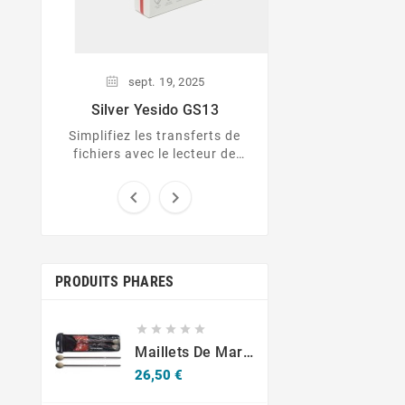
sept.
19,
2025
Silver Yesido GS13
Simplifiez les transferts de
fichiers avec le lecteur de
cartes 3-en-1 Silver Yesido
GS13 !


PRODUITS PHARES





Maillets De Marimba Durs Stagg SMM-WH
Prix
26,50 €