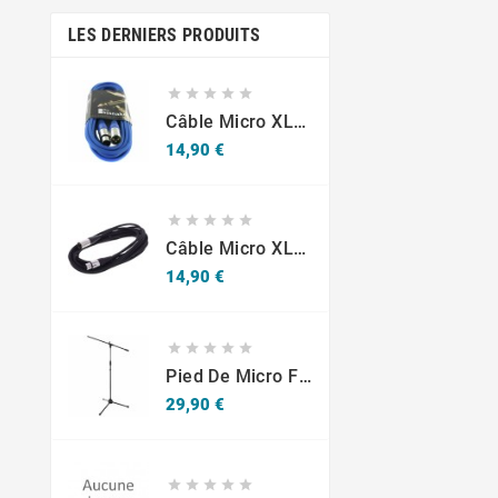
LES DERNIERS PRODUITS





Câble Micro XLR M/F 6m Bleu The Sssnake SM6BL
Prix
14,90 €





Câble Micro XLR M/F 6m Noir The Sssnake SM6BK
Prix
14,90 €





Pied De Micro Fun Generation
Prix
29,90 €




