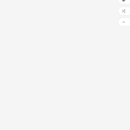


