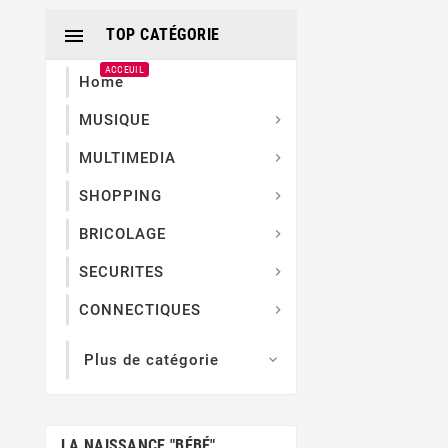

TOP CATÉGORIE
ACCEUIL
Home
MUSIQUE

MULTIMEDIA

SHOPPING

BRICOLAGE

SECURITES

CONNECTIQUES

Plus de catégorie

LA NAISSANCE "BÉBÉ"