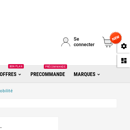
Se
0
connecter
se
da
BON PLAN
PRÉCOMMANDE
OFFRES
PRECOMMANDE
MARQUES
obilité
.