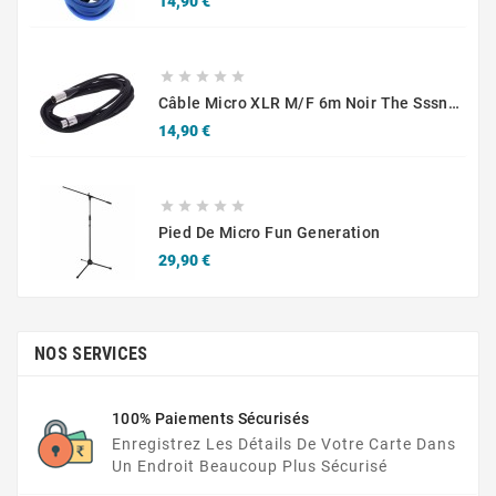
14,90 €





Câble Micro XLR M/F 6m Noir The Sssnake SM6BK
Prix
14,90 €





Pied De Micro Fun Generation
Prix
29,90 €
NOS SERVICES
100% Paiements Sécurisés
Enregistrez Les Détails De Votre Carte Dans
Un Endroit Beaucoup Plus Sécurisé