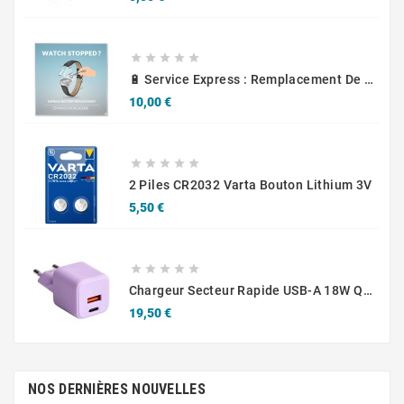





🔋 Service Express : Remplacement De Piles D'Horlogerie
Prix
10,00 €





2 Piles CR2032 Varta Bouton Lithium 3V
Prix
5,50 €





Chargeur Secteur Rapide USB-A 18W QC / USB-C 30W PD Compact GaN
Prix
19,50 €
NOS DERNIÈRES NOUVELLES