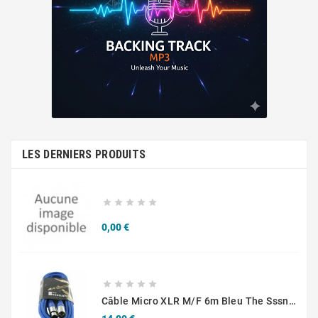
LES DERNIERS PRODUITS





Prix
0,00 €





Câble Micro XLR M/F 6m Bleu The Sssnake SM6BL
Prix