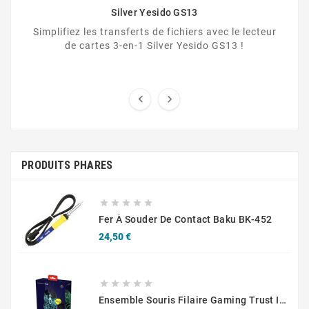
Silver Yesido GS13
Simplifiez les transferts de fichiers avec le lecteur
de cartes 3-en-1 Silver Yesido GS13 !


PRODUITS PHARES





Fer À Souder De Contact Baku BK-452
Prix
24,50 €





Ensemble Souris Filaire Gaming Trust Izza Noir + Tapis De Souris Noir Et Blanc