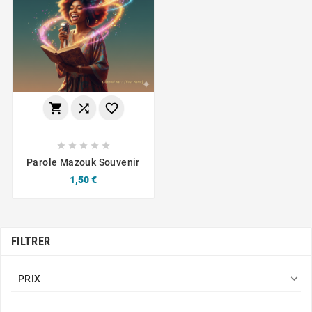








Parole Mazouk Souvenir
Prix
1,50 €
FILTRER

PRIX