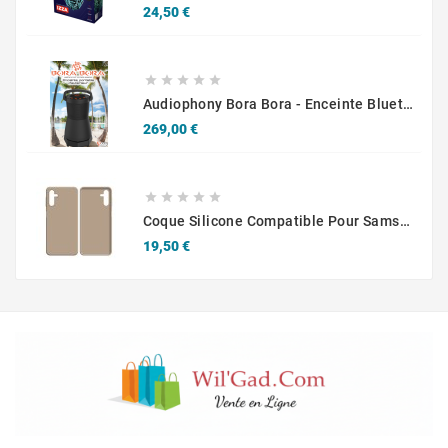
Prix
24,50 €





Audiophony Bora Bora - Enceinte Bluetooth 360° Résistante Aux Intempéries
Prix
269,00 €





Coque Silicone Compatible Pour Samsung Galaxy A13 5G A136 & A04s A047F Rose Gold
Prix
19,50 €