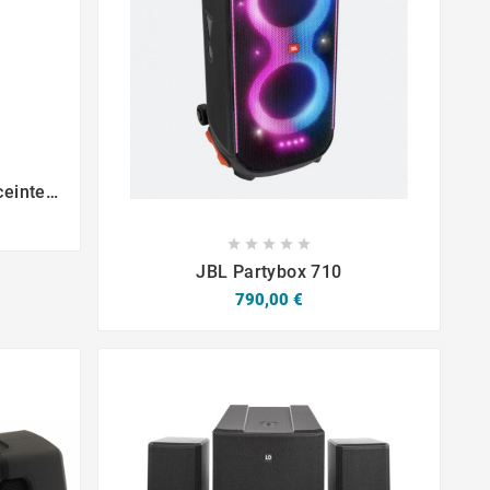
ceinte
e Aux









JBL Partybox 710
Prix
790,00 €