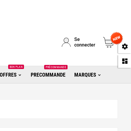
Se
0
connecter
se
da
BON PLAN
PRÉCOMMANDE
OFFRES
PRECOMMANDE
MARQUES