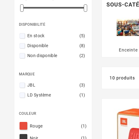
SOUS-CATÉ
DISPONIBILITÉ
En stock
(5)
Disponible
(8)
Enceinte
Non disponible
(2)
MARQUE
10 produits
JBL
(3)
LD Système
(1)
COULEUR
Rouge
(1)
Noir
(1)