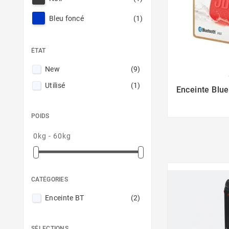
Bleu foncé
(1)
ÉTAT
New
(9)

Utilisé
(1)
Enceinte Blue
POIDS
0kg - 60kg
CATÉGORIES
Enceinte BT
(2)
SÉLECTIONS