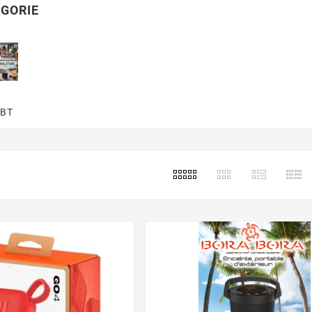
GORIE
 BT