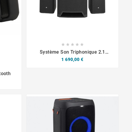









Système Son Triphonique 2.1
Compact LD Systems DAVE 15 G4X
Prix
1 690,00 €
tooth