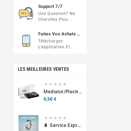
Paiements
Support 7/7
Une Question? Ne
Cherchez Plus.
Consultez Notre FAQ
Ou Envoyez Votre
Faites Vos Achats En
Demande Ici
Déplacement
Téléchargez
L'application Et
Obtenez Des Offres
Exclusives À Portée
De Main
LES MEILLEURES VENTES





Médiator/plectre En Nylon S, Ruby S Ou Touch L - STAGG PBOX10
Prix
0,50 €





🔋 Service Express : Remplacement De Piles D'Horlogerie