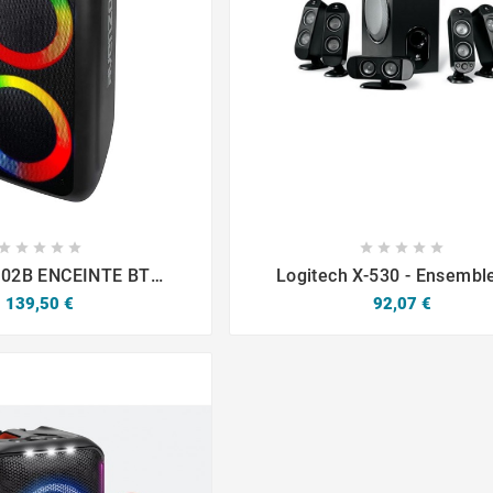

















02B ENCEINTE BT
Logitech X-530 - Ensemble
AGE LED 25W X1
Prix
Prix
139,50 €
92,07 €