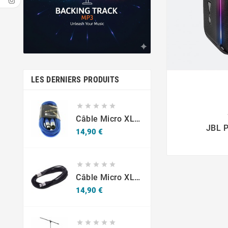
LES DERNIERS PRODUITS






Câble Micro XLR M/F 6m Bleu The Sssnake SM6BL
JBL P
Prix
14,90 €





Câble Micro XLR M/F 6m Noir The Sssnake SM6BK
Prix
14,90 €




