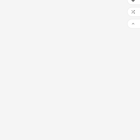


