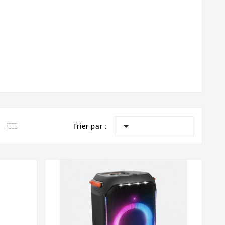

Trier par :