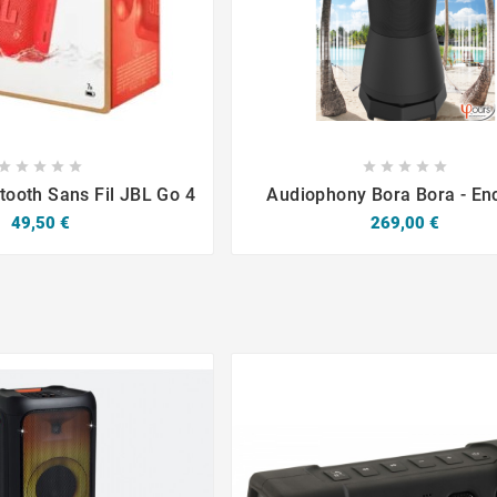

















tooth Sans Fil JBL Go 4
Audiophony Bora Bora - En
Bluetooth 360° Résistant
Prix
Prix
49,50 €
269,00 €
Intempéries