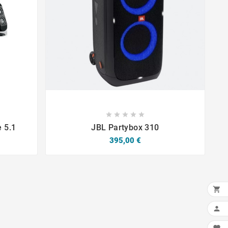









 5.1
JBL Partybox 310
Prix
395,00 €

