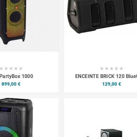

















PartyBox 1000
ENCEINTE BRICK 120 Blue
Prix
Prix
899,00 €
129,00 €