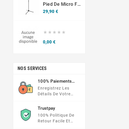
Pied De Micro Fun Generation
Prix
29,90 €





Prix
0,00 €
NOS SERVICES
100% Paiements
Sécurisés
Enregistrez Les
Détails De Votre
Carte Dans Un
Endroit Beaucoup
Trustpay
Plus Sécurisé
100% Politique De
Retour Facile Et
Protection Des