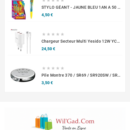





STYLO GÉANT - JAUNE BLEU 1AN A 50 ANS
Prix
4,50 €





Chargeur Secteur Multi Yesido 12W YC104 2x USB-A Avec Câble USB-A Vers USB-C Blanc
Prix
24,50 €





Pile Montre 370 / SR69 / SR920SW / SR920 Varta
Prix
3,50 €