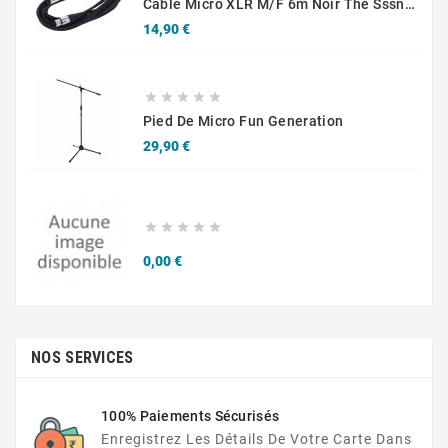
Câble Micro XLR M/F 6m Noir The Sssnake SM6BK
Prix
14,90 €





Pied De Micro Fun Generation
Prix
29,90 €





Prix
0,00 €
NOS SERVICES
100% Paiements Sécurisés
Enregistrez Les Détails De Votre Carte Dans