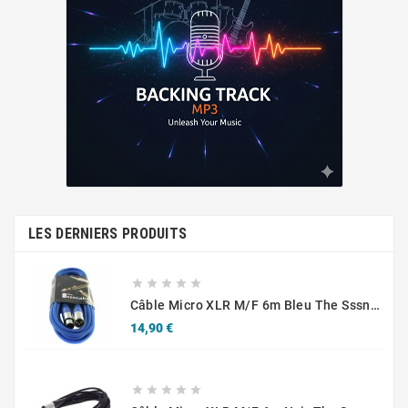
LES DERNIERS PRODUITS





Câble Micro XLR M/F 6m Bleu The Sssnake SM6BL
Prix
14,90 €




