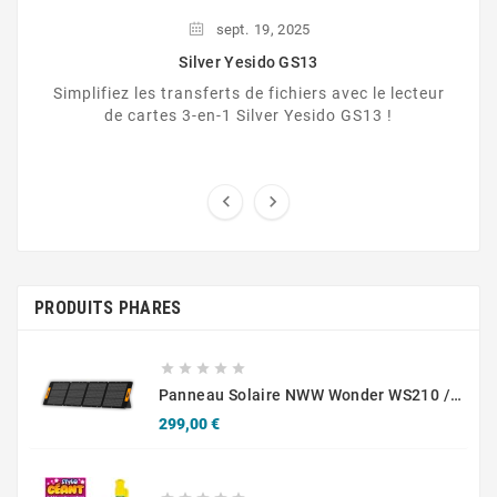
sept.
19,
2025
Silver Yesido GS13
Simplifiez les transferts de fichiers avec le lecteur
de cartes 3-en-1 Silver Yesido GS13 !


PRODUITS PHARES





Panneau Solaire NWW Wonder WS210 / 210W
Prix
299,00 €