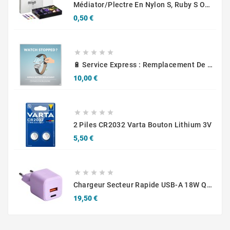
Médiator/plectre En Nylon S, Ruby S Ou Touch L - STAGG PBOX10
Prix
0,50 €





🔋 Service Express : Remplacement De Piles D'Horlogerie
Prix
10,00 €





2 Piles CR2032 Varta Bouton Lithium 3V
Prix
5,50 €





Chargeur Secteur Rapide USB-A 18W QC / USB-C 30W PD Compact GaN
Prix
19,50 €