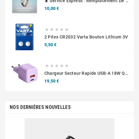
🔋 Service Express : Remplacement De Piles D'Horlogerie
Prix
10,00 €





2 Piles CR2032 Varta Bouton Lithium 3V
Prix
5,50 €





Chargeur Secteur Rapide USB-A 18W QC / USB-C 30W PD Compact GaN
Prix
19,50 €
NOS DERNIÈRES NOUVELLES