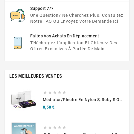
Support 7/7
Une Question? Ne Cherchez Plus. Consultez
Notre FAQ Ou Envoyez Votre Demande Ici
Faites Vos Achats En Déplacement
Téléchargez L'application Et Obtenez Des
Offres Exclusives À Portée De Main
LES MEILLEURES VENTES





Médiator/plectre En Nylon S, Ruby S Ou Touch L - STAGG PBOX10
Prix
0,50 €




