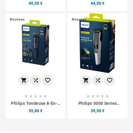
360 ​​avec Peigne
Homme Oneblade
Prix
Prix
49,50 €
44,50 €
Réglable 5 En 1
PHILIPS
Nouveau
Nouveau
















Philips Tondeuse 8-En-1
Philips 3000 Series
Barbe Et Cheveux
Beardtrimmer BT3206/14
Prix
Prix
35,00 €
39,50 €
Tondeuse À Barbe