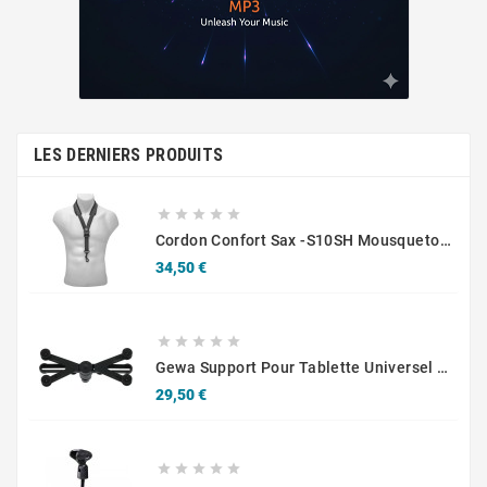
LES DERNIERS PRODUITS





Cordon Confort Sax -S10SH Mousqueton - Adultes
Prix
34,50 €





Gewa Support Pour Tablette Universel 10.1-14"
Prix
29,50 €




