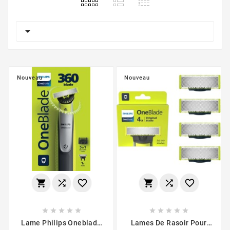

Nouveau
Nouveau
















Lame Philips Oneblade
Lames De Rasoir Pour