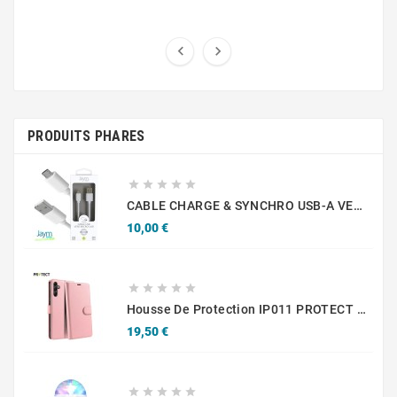


PRODUITS PHARES





CABLE CHARGE & SYNCHRO USB-A VERS MICRO-USB - 1.5M - BLANC - JAYM
Prix
10,00 €





Housse De Protection IP011 PROTECT Pour Samsung Galaxy A15 5G A156B/Galaxy A15 4G A155 Rose
Prix
19,50 €




