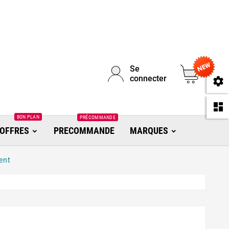
Se
0
connecter
se
da
BON PLAN
PRÉCOMMANDE
OFFRES
PRECOMMANDE
MARQUES
ent