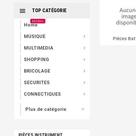

TOP CATÉGORIE
ACCEUIL
Home
MUSIQUE

Pièces Bat
MULTIMEDIA

SHOPPING

BRICOLAGE

SECURITES

CONNECTIQUES

Plus de catégorie

PIÈCES INSTRUMENT