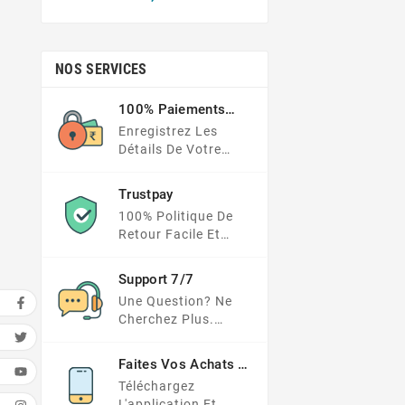
NOS SERVICES
100% Paiements
Sécurisés
Enregistrez Les
Détails De Votre
Carte Dans Un
Endroit Beaucoup
Trustpay
Plus Sécurisé
100% Politique De
Retour Facile Et
Protection Des
Paiements
Support 7/7
Une Question? Ne
Cherchez Plus.
Consultez Notre FAQ
Ou Envoyez Votre
Faites Vos Achats En
Demande Ici
Déplacement
Téléchargez
L'application Et