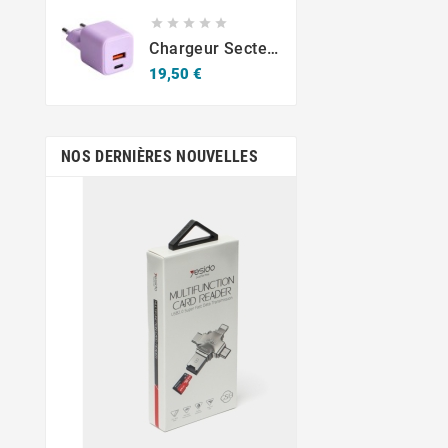





Chargeur Secteur Rapide USB-A 18W QC / USB-C 30W PD Compact GaN
Prix
19,50 €
NOS DERNIÈRES NOUVELLES
sept.
19,
Krav-Maga Mar
Jean-Emmanuel Em
figure important
développemen
démocratisation d
en Martin