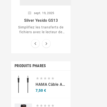
sept.
19,
2025
Silver Yesido GS13
Simplifiez les transferts de
fichiers avec le lecteur de
cartes 3-en-1 Silver Yesido
GS13 !


PRODUITS PHARES





HAMA Câble Audio JACK 3,52 STEREO NR
Prix
7,50 €




