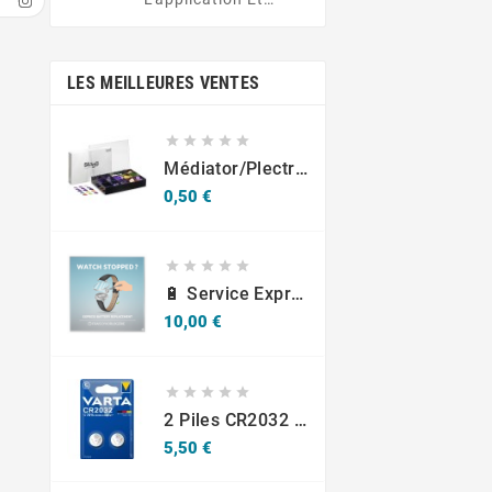
Obtenez Des Offres
Exclusives À Portée
De Main
LES MEILLEURES VENTES





Médiator/plectre En Nylon S, Ruby S Ou Touch L - STAGG PBOX10
Prix
0,50 €





🔋 Service Express : Remplacement De Piles D'Horlogerie
Prix
10,00 €





2 Piles CR2032 Varta Bouton Lithium 3V
Prix
5,50 €