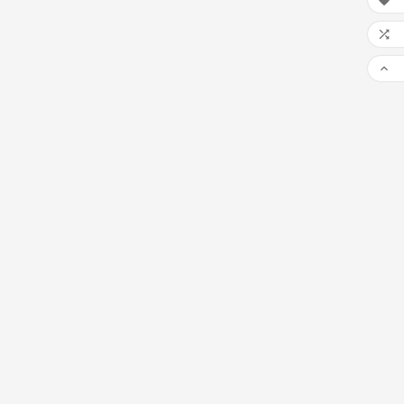


