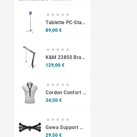





Tablette PC-Stativ K&M 19793
Prix
89,00 €





K&M 23850 Bras Articulé Pour Studio Ou Radio
Prix
129,00 €





Cordon Confort Sax -S10SH Mousqueton - Adultes
Prix
34,50 €





Gewa Support Pour Tablette Universel 10.1-14"
Prix
29,50 €